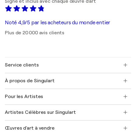
Signé et inclus avec chaque œuvre d'art
Noté 4,9/5 par les acheteurs du monde entier
Plus de 20 000 avis clients
Service clients
Nous contacter
À propos de Singulart
Expédition
Politique de retour
A propos de nous
Témoignages de clients
Pour les Artistes
FAQ
Offrir une carte cadeau
Sociétés affiliées
Rejoignez notre programme commercial
Rejoindre Singulart en tant qu'artiste
Nos artistes
Mon compte
Artistes Célèbres sur Singulart
Se connecter en tant qu'Artiste
Magazine Singulart
Protection acheteur
Emplois
+33 1 76 44 06 42
Henri Matisse
Découvrez une sélection d'art original
Œuvres d'art à vendre
Marc Chagall
Pablo Picasso