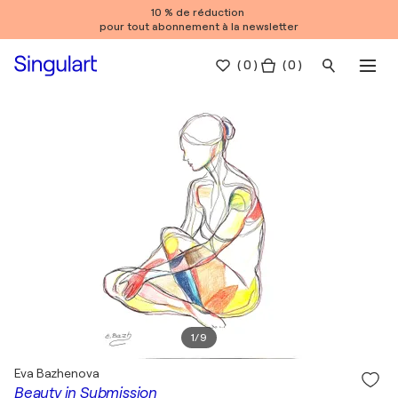
10 % de réduction
pour tout abonnement à la newsletter
(
0
)
( 0 )
1
/
9
Eva Bazhenova
Beauty in Submission