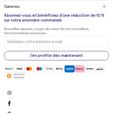
Tableaux à vendre
Salvador Dalí
Galeries
Tableaux abstraits à vendre
Banksy
Peintures à l'huile
Mr. Brainwash
Galeries d'art en France
Abonnez-vous et bénéficiez d’une réduction de 10 %
Peintures de paysage
Shepard Fairey
Galeries d'art en Belgique
sur votre première commande
Estampes
Sculptures
Nouvelles œuvres, coups de cœur de nos conseillers,
Peintures acryliques
fonctionnalités exclusives.
Saisissez
votre
adresse
e-
mail
J'en profite dès maintenant
Virement
bancaire