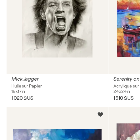
Mick Jagger
Serenity on
Huile sur Papier
Acrylique sur 
19x17in
24x24in
1 020 $US
1 510 $US