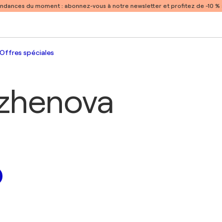
endances du moment :
abonnez-vous à notre newsletter et profitez de -10 
Offres spéciales
azhenova