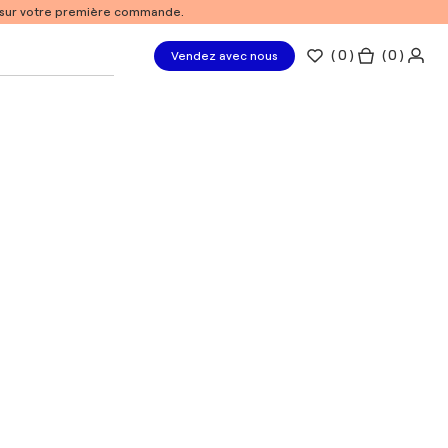
% sur votre première commande.
(
0
)
( 0 )
Vendez avec nous