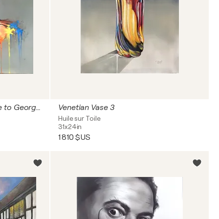
Careless Whispers: A Tribute to George Michael
Venetian Vase 3
Huile sur Toile
31x24in
1 810 $US