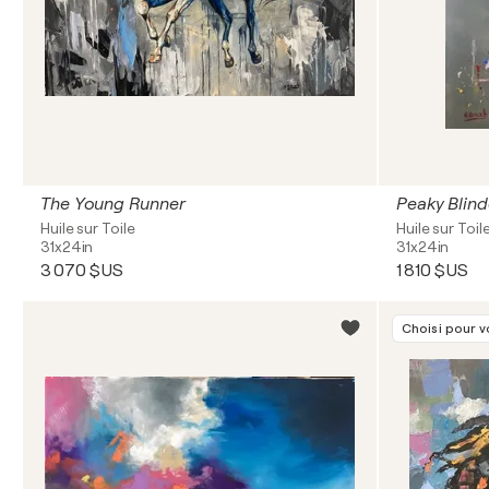
The Young Runner
Peaky Blind
Huile sur Toile
Huile sur Toil
31x24in
31x24in
3 070 $US
1 810 $US
Choisi pour 