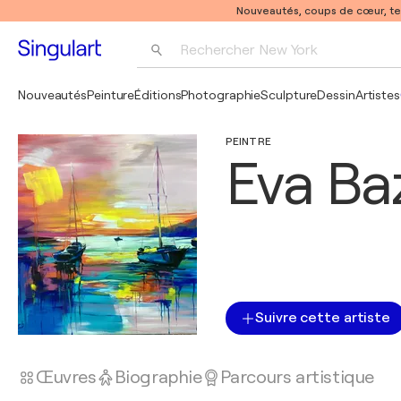
Nouveautés, coups de cœur, t
Rechercher 
New York
Photographie
Nouveautés
Peinture
Éditions
Photographie
Sculpture
Dessin
Artistes
Pop Art
PEINTRE
Pablo Picasso
Eva B
Suivre cette artiste
Œuvres
Biographie
Parcours artistique