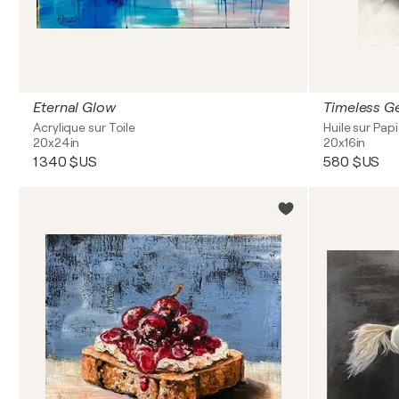
Eternal Glow
Timeless Ge
Acrylique sur Toile
Huile sur Papi
20x24in
20x16in
1 340 $US
580 $US