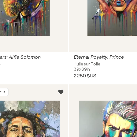
ers: Alfie Solomon
Eternal Royalty: Prince
e
Huile sur Toile
39x39in
2 280 $US
vous