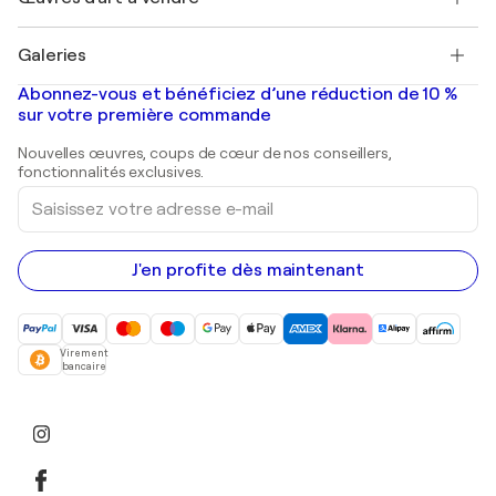
Pablo Picasso
Tableaux à vendre
Salvador Dalí
Galeries
Tableaux abstraits à vendre
Banksy
Peintures à l'huile
Mr. Brainwash
Galeries d'art en France
Abonnez-vous et bénéficiez d’une réduction de 10 %
Peintures de paysage
Shepard Fairey
Galeries d'art en Belgique
sur votre première commande
Estampes
Sculptures
Nouvelles œuvres, coups de cœur de nos conseillers,
Peintures acryliques
fonctionnalités exclusives.
Saisissez
votre
adresse
e-
mail
J'en profite dès maintenant
Virement
bancaire