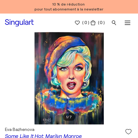
10 % de réduction
pour tout abonnement à la newsletter
(
0
)
( 0 )
1
/
7
Eva Bazhenova
Some Like It Hot: Marilyn Monroe