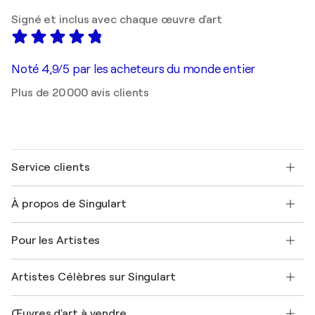
Signé et inclus avec chaque œuvre d'art
Noté 4,9/5 par les acheteurs du monde entier
Plus de 20 000 avis clients
Service clients
Nous contacter
À propos de Singulart
Expédition
Politique de retour
A propos de nous
Témoignages de clients
Pour les Artistes
FAQ
Offrir une carte cadeau
Sociétés affiliées
Rejoignez notre programme commercial
Rejoindre Singulart en tant qu'artiste
Nos artistes
Mon compte
Artistes Célèbres sur Singulart
Se connecter en tant qu'Artiste
Magazine Singulart
Protection acheteur
Emplois
+33 1 76 44 06 42
Henri Matisse
Découvrez une sélection d'art original
Œuvres d'art à vendre
Marc Chagall