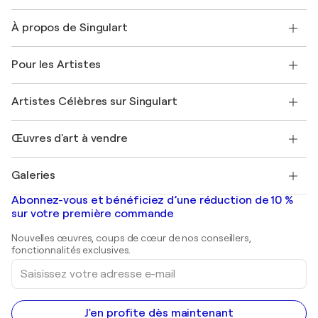
Nous contacter
À propos de Singulart
Expédition
Politique de retour
A propos de nous
Témoignages de clients
Pour les Artistes
FAQ
Offrir une carte cadeau
Sociétés affiliées
Rejoignez notre programme commercial
Rejoindre Singulart en tant qu'artiste
Nos artistes
Mon compte
Artistes Célèbres sur Singulart
Se connecter en tant qu'Artiste
Magazine Singulart
Protection acheteur
Emplois
+33 1 76 44 06 42
Henri Matisse
Découvrez une sélection d'art original
Œuvres d'art à vendre
Marc Chagall
Pablo Picasso
Tableaux à vendre
Salvador Dalí
Galeries
Tableaux abstraits à vendre
Banksy
Peintures à l'huile
Mr. Brainwash
Galeries d'art en France
Abonnez-vous et bénéficiez d’une réduction de 10 %
Peintures de paysage
Shepard Fairey
Galeries d'art en Belgique
sur votre première commande
Estampes
Sculptures
Nouvelles œuvres, coups de cœur de nos conseillers,
Peintures acryliques
fonctionnalités exclusives.
Saisissez
votre
adresse
e-
mail
J'en profite dès maintenant