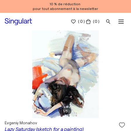
10 % de réduction
pour tout abonnement à la newsletter
(
0
)
( 0 )
1
/
5
Evgeniy Monahov
Lazy Saturday (sketch for a painting)