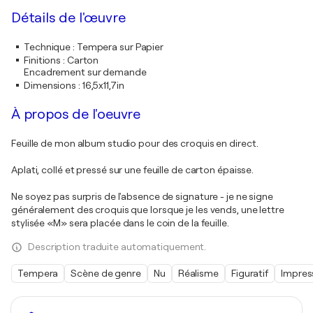
Détails de l'œuvre
Technique
:
Tempera sur Papier
Finitions
:
Carton
Encadrement sur demande
Dimensions
:
16,5x11,7in
À propos de l'oeuvre
Feuille de mon album studio pour des croquis en direct.
Aplati, collé et pressé sur une feuille de carton épaisse.
Ne soyez pas surpris de l'absence de signature - je ne signe
généralement des croquis que lorsque je les vends, une lettre
stylisée «M» sera placée dans le coin de la feuille.
Description traduite automatiquement.
Tempera
Scène de genre
Nu
Réalisme
Figuratif
Impres