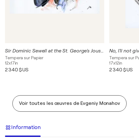
Sir Dominic Sewell at the St. George's Jousting Tournament in Moscow in 2019
No, I'll not 
Tempera sur Papier
Tempera sur P
12x17in
17x12in
2 340 $US
2 340 $US
Voir toutes les œuvres de Evgeniy Monahov
Information