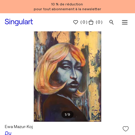
10 % de réduction
pour tout abonnement à la newsletter
(
0
)
( 0 )
1
/
9
Ewa Mazur-Koj
Du