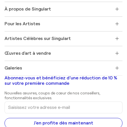
Nous contacter
À propos de Singulart
Expédition
Politique de retour
A propos de nous
Témoignages de clients
Pour les Artistes
FAQ
Offrir une carte cadeau
Sociétés affiliées
Rejoignez notre programme commercial
Rejoindre Singulart en tant qu'artiste
Nos artistes
Mon compte
Artistes Célèbres sur Singulart
Se connecter en tant qu'Artiste
Magazine Singulart
Protection acheteur
Emplois
+33 1 76 44 06 42
Henri Matisse
Découvrez une sélection d'art original
Œuvres d'art à vendre
Marc Chagall
Pablo Picasso
Tableaux à vendre
Salvador Dalí
Galeries
Tableaux abstraits à vendre
Banksy
Peintures à l'huile
Mr. Brainwash
Galeries d'art en France
Abonnez-vous et bénéficiez d’une réduction de 10 %
Peintures de paysage
Shepard Fairey
Galeries d'art en Belgique
sur votre première commande
Estampes
Sculptures
Nouvelles œuvres, coups de cœur de nos conseillers,
Peintures acryliques
fonctionnalités exclusives.
Saisissez
votre
adresse
e-
mail
J'en profite dès maintenant