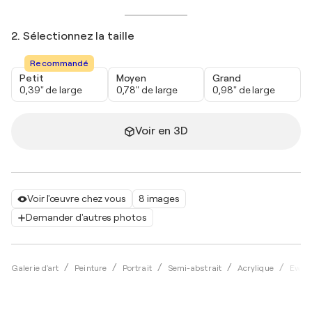
2. Sélectionnez la taille
Recommandé
Petit
Moyen
Grand
0,39" de large
0,78" de large
0,98" de large
Voir en 3D
Voir l'œuvre chez vous
8 images
Demander d'autres photos
Galerie d'art
Peinture
Portrait
Semi-abstrait
Acrylique
Ewa M