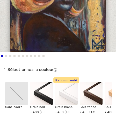
1. Sélectionnez la couleur
Recommandé
Sans cadre
Grain noir
Grain blanc
Bois foncé
Bois cla
+ 400 $US
+ 400 $US
+ 400 $US
+ 400 