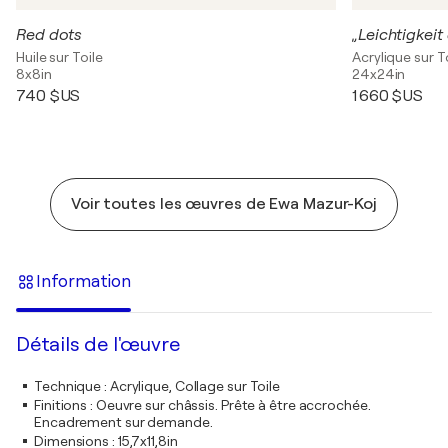
Red dots
„Leichtigkeit
Huile sur Toile
Acrylique sur T
8x8in
24x24in
740 $US
1 660 $US
Voir toutes les œuvres de Ewa Mazur-Koj
Information
Détails de l'œuvre
Technique
:
Acrylique, Collage sur Toile
Finitions
:
Oeuvre sur châssis. Prête à être accrochée.
Encadrement sur demande.
Dimensions
:
15,7x11,8in