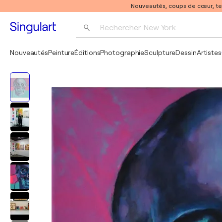
Nouveautés, coups de cœur, t
Rechercher 
New York
Photographie
Nouveautés
Peinture
Éditions
Photographie
Sculpture
Dessin
Artistes
Pop Art
Pablo Picasso