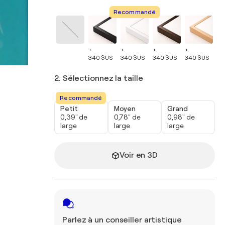
Recommandé
+
+
+
+
+
340 $US
340 $US
340 $US
340 $US
34
2. Sélectionnez la taille
Recommandé
Petit
Moyen
Grand
0,39" de
0,78" de
0,98" de
large
large
large
Voir en 3D
Parlez à un conseiller artistique