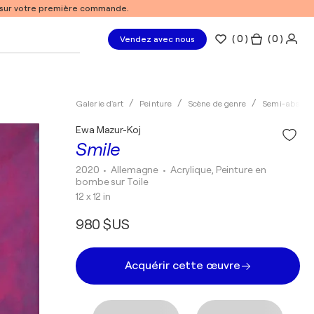
% sur votre première commande.
(
0
)
( 0 )
Vendez avec nous
Galerie d'art
Peinture
Scène de genre
Semi-abstrai
Ewa Mazur-Koj
Smile
2020
• Allemagne
•
Acrylique, Peinture en
bombe sur Toile
12 x 12 in
980 $US
Acquérir cette œuvre