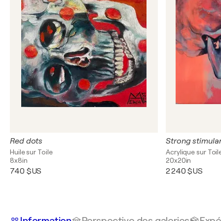
Red dots
Strong stimula
Huile sur Toile
Acrylique sur Toil
8x8in
20x20in
740 $US
2 240 $US
Information
Perspective des galeries
Expé