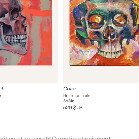
nt
Color
e
Huile sur Toile
8x8in
520 $US
dition et retours
Garantie et paiement