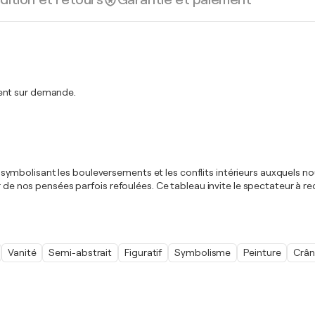
ment sur demande.
ile, symbolisant les bouleversements et les conflits intérieurs auxquels 
r de nos pensées parfois refoulées. Ce tableau invite le spectateur à re
Vanité
Semi-abstrait
Figuratif
Symbolisme
Peinture
Crâ