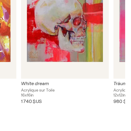
White dream
Träumer
Acrylique sur Toile
Acrylique
16x16in
12x12in
1 740 $US
980 $U