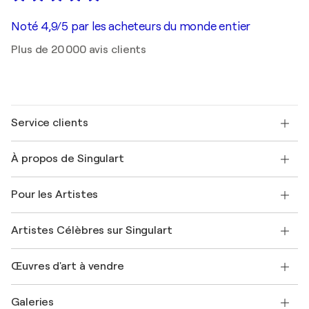
Noté 4,9/5 par les acheteurs du monde entier
Plus de 20 000 avis clients
Service clients
Nous contacter
À propos de Singulart
Expédition
Politique de retour
A propos de nous
Témoignages de clients
Pour les Artistes
FAQ
Offrir une carte cadeau
Sociétés affiliées
Rejoignez notre programme commercial
Rejoindre Singulart en tant qu'artiste
Nos artistes
Mon compte
Artistes Célèbres sur Singulart
Se connecter en tant qu'Artiste
Magazine Singulart
Protection acheteur
Emplois
+33 1 76 44 06 42
Henri Matisse
Découvrez une sélection d'art original
Œuvres d'art à vendre
Marc Chagall
Pablo Picasso
Tableaux à vendre
Salvador Dalí
Galeries
Tableaux abstraits à vendre
Banksy