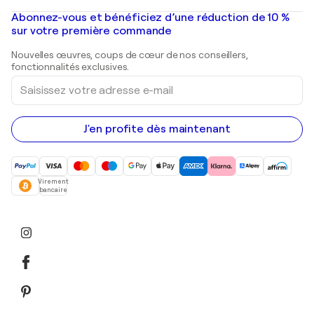
Peintures à l'huile
Mr. Brainwash
Galeries d'art en France
Abonnez-vous et bénéficiez d’une réduction de 10 %
Peintures de paysage
Shepard Fairey
Galeries d'art en Belgique
sur votre première commande
Estampes
Sculptures
Nouvelles œuvres, coups de cœur de nos conseillers,
Peintures acryliques
fonctionnalités exclusives.
Saisissez
votre
adresse
e-
mail
J'en profite dès maintenant
Virement
bancaire