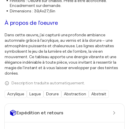
Finitions
:
Oeuvre sur châssis. Prête à être accrochée.
Encadrement sur demande.
Dimensions
:
39,4x27,6in
À propos de l'oeuvre
Dans cette œuvre, j'ai capturé une profonde ambiance
automnale grâce à l'acrylique, au vernis et à la dorure – une
atmosphère puissante et chaleureuse. Les lignes abstraites
symbolisent le jeu de la lumière et de l'ombre, la vie en
mouvement. Ce tableau apporte une énergie vibrante et une
élégance indéniable à toute pièce, vous invitant à ressentir la
magie de l'instant et à vous laisser envelopper par des teintes
dorées.
Description traduite automatiquement.
Acrylique
Laque
Dorure
Abstraction
Abstrait
Expédition et retours