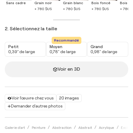
Sans cadre
Grain noir
Grain blanc
Bois foncé
Bois cla
+ 780 $US
+ 780 $US
+ 780 $US
+ 780 
2. Sélectionnez la taille
Recommandé
Petit
Moyen
Grand
0,39" de large
0,78" de large
0,98" de large
Voir en 3D
Voir l'œuvre chez vous
20 images
Demander d'autres photos
Galerie d'art
Peinture
Abstraction
Abstrait
Acrylique
Exclusi