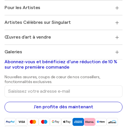
A propos de nous
Témoignages de clients
Pour les Artistes
FAQ
Offrir une carte cadeau
Sociétés affiliées
Rejoignez notre programme commercial
Rejoindre Singulart en tant qu'artiste
Nos artistes
Mon compte
Artistes Célèbres sur Singulart
Se connecter en tant qu'Artiste
Magazine Singulart
Protection acheteur
Emplois
+33 1 76 44 06 42
Henri Matisse
Découvrez une sélection d'art original
Œuvres d'art à vendre
Marc Chagall
Pablo Picasso
Tableaux à vendre
Salvador Dalí
Galeries
Tableaux abstraits à vendre
Banksy
Peintures à l'huile
Mr. Brainwash
Galeries d'art en France
Abonnez-vous et bénéficiez d’une réduction de 10 %
Peintures de paysage
Shepard Fairey
Galeries d'art en Belgique
sur votre première commande
Estampes
Sculptures
Nouvelles œuvres, coups de cœur de nos conseillers,
Peintures acryliques
fonctionnalités exclusives.
Saisissez
votre
adresse
e-
mail
J'en profite dès maintenant