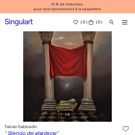
10 % de réduction
pour tout abonnement à la newsletter
(
0
)
( 0 )
1
/
5
Fabián Sabbadin
" Silencio del atardecer"