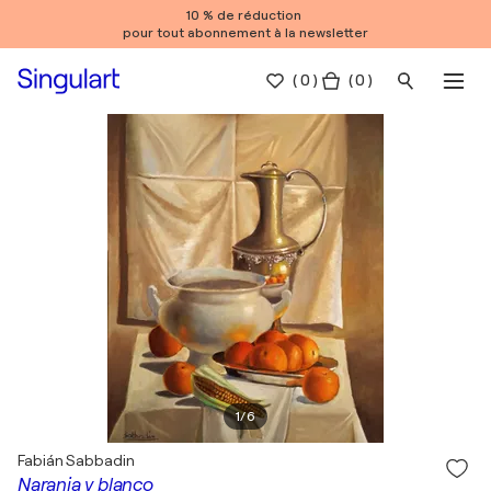
10 % de réduction
pour tout abonnement à la newsletter
(
0
)
( 0 )
1
/
6
Fabián Sabbadin
Naranja y blanco