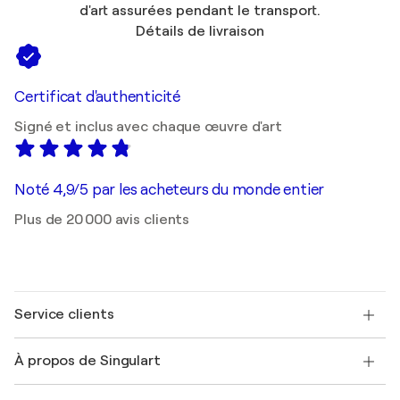
d'art assurées pendant le transport.
Détails de livraison
Certificat d'authenticité
Signé et inclus avec chaque œuvre d'art
Noté 4,9/5 par les acheteurs du monde entier
Plus de 20 000 avis clients
Service clients
Nous contacter
À propos de Singulart
Expédition
Politique de retour
A propos de nous
Témoignages de clients