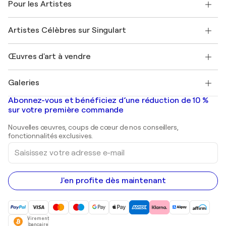
Pour les Artistes
FAQ
Offrir une carte cadeau
Sociétés affiliées
Rejoignez notre programme commercial
Rejoindre Singulart en tant qu'artiste
Nos artistes
Mon compte
Artistes Célèbres sur Singulart
Se connecter en tant qu'Artiste
Magazine Singulart
Protection acheteur
Emplois
+33 1 76 44 06 42
Henri Matisse
Découvrez une sélection d'art original
Œuvres d'art à vendre
Marc Chagall
Pablo Picasso
Tableaux à vendre
Salvador Dalí
Galeries
Tableaux abstraits à vendre
Banksy
Peintures à l'huile
Mr. Brainwash
Galeries d'art en France
Abonnez-vous et bénéficiez d’une réduction de 10 %
Peintures de paysage
Shepard Fairey
Galeries d'art en Belgique
sur votre première commande
Estampes
Sculptures
Nouvelles œuvres, coups de cœur de nos conseillers,
Peintures acryliques
fonctionnalités exclusives.
Saisissez
votre
adresse
e-
mail
J'en profite dès maintenant
Virement
bancaire