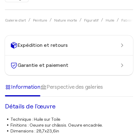
Galerie d'art
Peinture
Nature morte
Figuratif
Huile
Fabián S
Expédition et retours
Garantie et paiement
Information
Perspective des galeries
Détails de l'œuvre
Technique
:
Huile sur Toile
Finitions
:
Oeuvre sur châssis. Oeuvre encadrée.
Dimensions
:
28,7x23,6in