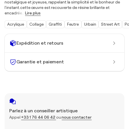
nostalgique et joyeuse, rappelant la simplicité et le bonheur de
l'instant.cette œuvre est recouverte de résine brillante et
encadrée
…
Lire plus
Acrylique
Collage
Graffiti
Feutre
Urbain
Street Art
Po
Expédition et retours
Garantie et paiement
Parlez à un conseiller artistique
Appel
+33 1 76 44 06 42
ou
nous contacter