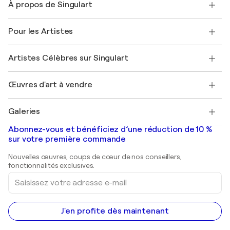
À propos de Singulart
Expédition
Politique de retour
A propos de nous
Témoignages de clients
Pour les Artistes
FAQ
Offrir une carte cadeau
Sociétés affiliées
Rejoignez notre programme commercial
Rejoindre Singulart en tant qu'artiste
Nos artistes
Mon compte
Artistes Célèbres sur Singulart
Se connecter en tant qu'Artiste
Magazine Singulart
Protection acheteur
Emplois
+33 1 76 44 06 42
Henri Matisse
Découvrez une sélection d'art original
Œuvres d'art à vendre
Marc Chagall
Pablo Picasso
Tableaux à vendre
Salvador Dalí
Galeries
Tableaux abstraits à vendre
Banksy
Peintures à l'huile
Mr. Brainwash
Galeries d'art en France
Abonnez-vous et bénéficiez d’une réduction de 10 %
Peintures de paysage
Shepard Fairey
Galeries d'art en Belgique
sur votre première commande
Estampes
Sculptures
Nouvelles œuvres, coups de cœur de nos conseillers,
Peintures acryliques
fonctionnalités exclusives.
Saisissez
votre
adresse
e-
mail
J'en profite dès maintenant