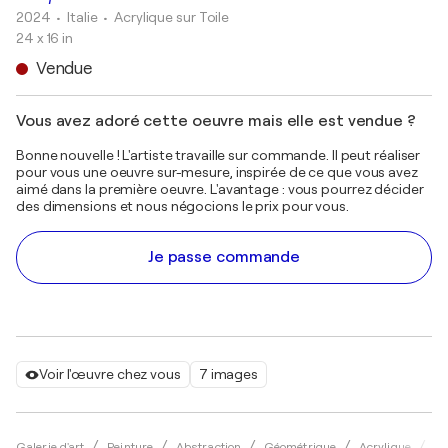
2024
• Italie
•
Acrylique sur Toile
24 x 16 in
Vendue
Vous avez adoré cette oeuvre mais elle est vendue ?
Bonne nouvelle ! L'artiste travaille sur commande. Il peut réaliser
pour vous une oeuvre sur-mesure, inspirée de ce que vous avez
aimé dans la première oeuvre. L'avantage : vous pourrez décider
des dimensions et nous négocions le prix pour vous.
Je passe commande
Voir l'œuvre chez vous
7 images
Galerie d'art
Peinture
Abstraction
Géométrique
Acrylique
fa