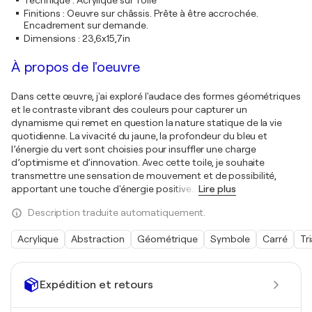
Technique
:
Acrylique sur Toile
Finitions
:
Oeuvre sur châssis. Prête à être accrochée.
Encadrement sur demande.
Dimensions
:
23,6x15,7in
À propos de l'oeuvre
Dans cette œuvre, j'ai exploré l'audace des formes géométriques
et le contraste vibrant des couleurs pour capturer un
dynamisme qui remet en question la nature statique de la vie
quotidienne. La vivacité du jaune, la profondeur du bleu et
l’énergie du vert sont choisies pour insuffler une charge
d’optimisme et d’innovation. Avec cette toile, je souhaite
transmettre une sensation de mouvement et de possibilité,
apportant une touche d'énergie positive
…
Lire plus
Description traduite automatiquement.
Acrylique
Abstraction
Géométrique
Symbole
Carré
Tr
Expédition et retours