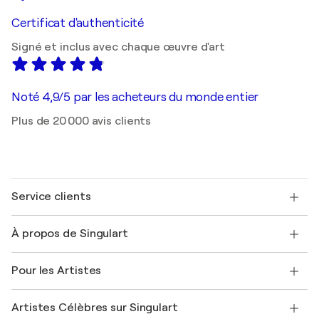
Certificat d'authenticité
Signé et inclus avec chaque œuvre d'art
Noté 4,9/5 par les acheteurs du monde entier
Plus de 20 000 avis clients
Service clients
Nous contacter
À propos de Singulart
Expédition
Politique de retour
A propos de nous
Témoignages de clients
Pour les Artistes
FAQ
Offrir une carte cadeau
Sociétés affiliées
Rejoignez notre programme commercial
Rejoindre Singulart en tant qu'artiste
Nos artistes
Mon compte
Artistes Célèbres sur Singulart
Se connecter en tant qu'Artiste
Magazine Singulart
Protection acheteur