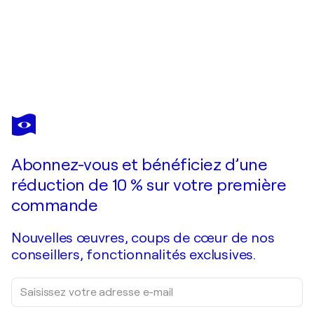
FABRIZIO
SIRONI
Vous avez adoré cette oeuvre mais elle est vendue ?
composizione numero 13
Abonnez-vous et bénéficiez d’une
Je passe commande
réduction de 10 % sur votre première
commande
Nouvelles œuvres, coups de cœur de nos
conseillers, fonctionnalités exclusives.