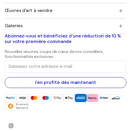
Emplois
+33 1 76 44 06 42
Henri Matisse
Découvrez une sélection d'art original
Œuvres d'art à vendre
Marc Chagall
Pablo Picasso
Tableaux à vendre
Salvador Dalí
Galeries
Tableaux abstraits à vendre
Banksy
Peintures à l'huile
Mr. Brainwash
Galeries d'art en France
Abonnez-vous et bénéficiez d’une réduction de 10 %
Peintures de paysage
Shepard Fairey
Galeries d'art en Belgique
sur votre première commande
Estampes
Sculptures
Nouvelles œuvres, coups de cœur de nos conseillers,
Peintures acryliques
fonctionnalités exclusives.
Saisissez
votre
adresse
e-
mail
J'en profite dès maintenant
Virement
bancaire