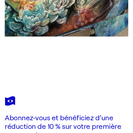
FANITSA PETROU
Lady of the Peacocks
1 840 $US
Faire une offre
Acquérir
Abonnez-vous et bénéficiez d’une
réduction de 10 % sur votre première