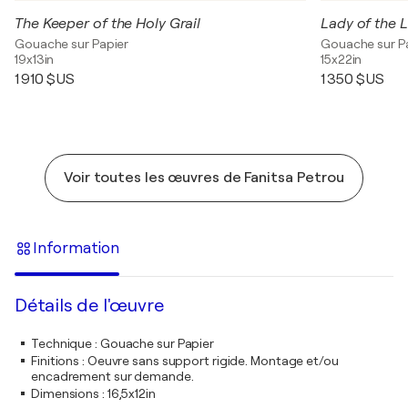
The Keeper of the Holy Grail
Lady of the L
Gouache sur Papier
Gouache sur P
19x13in
15x22in
1 910 $US
1 350 $US
Voir toutes les œuvres de Fanitsa Petrou
Information
Détails de l'œuvre
Technique
:
Gouache sur Papier
Finitions
:
Oeuvre sans support rigide. Montage et/ou
encadrement sur demande.
Dimensions
:
16,5x12in