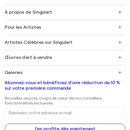
Nous contacter
À propos de Singulart
Expédition
Politique de retour
A propos de nous
Témoignages de clients
Pour les Artistes
FAQ
Offrir une carte cadeau
Sociétés affiliées
Rejoignez notre programme commercial
Rejoindre Singulart en tant qu'artiste
Nos artistes
Mon compte
Artistes Célèbres sur Singulart
Se connecter en tant qu'Artiste
Magazine Singulart
Protection acheteur
Emplois
+33 1 76 44 06 42
Henri Matisse
Découvrez une sélection d'art original
Œuvres d'art à vendre
Marc Chagall
Pablo Picasso
Tableaux à vendre
Salvador Dalí
Galeries
Tableaux abstraits à vendre
Banksy
Peintures à l'huile
Mr. Brainwash
Galeries d'art en France
Abonnez-vous et bénéficiez d’une réduction de 10 %
Peintures de paysage
Shepard Fairey
Galeries d'art en Belgique
sur votre première commande
Estampes
Sculptures
Nouvelles œuvres, coups de cœur de nos conseillers,
Peintures acryliques
fonctionnalités exclusives.
Saisissez
votre
adresse
e-
mail
J'en profite dès maintenant