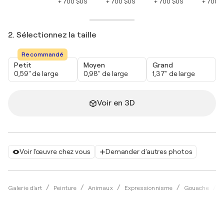
+ 700 $US
+ 700 $US
+ 700 $US
+ 700 
2. Sélectionnez la taille
Recommandé
Petit
Moyen
Grand
0,59" de large
0,98" de large
1,37" de large
Voir en 3D
Voir l'œuvre chez vous
Demander d'autres photos
Galerie d'art
Peinture
Animaux
Expressionnisme
Gouache
F