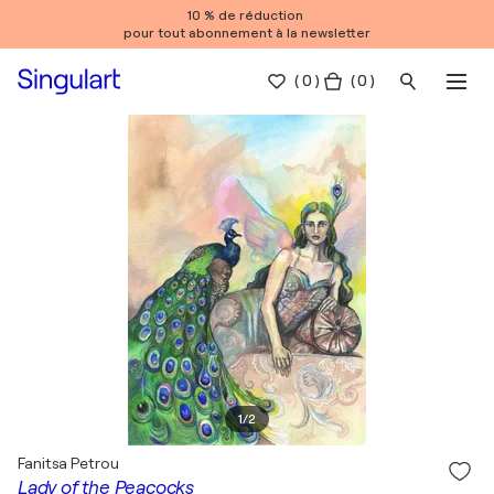
10 % de réduction
pour tout abonnement à la newsletter
(
0
)
( 0 )
1
/
2
Fanitsa Petrou
Lady of the Peacocks