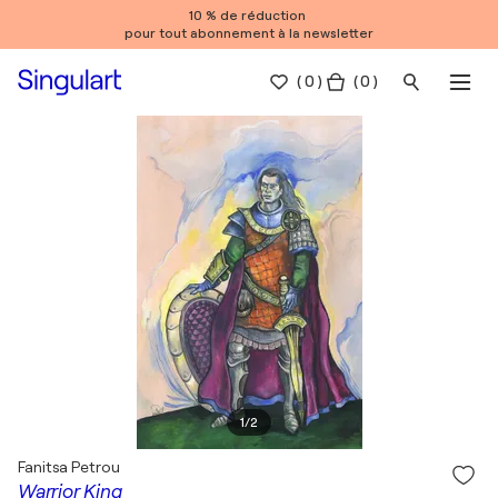
10 % de réduction
pour tout abonnement à la newsletter
(
0
)
( 0 )
1
/
2
Fanitsa Petrou
Warrior King