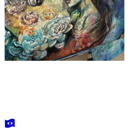
FANITSA PETROU
Warrior King
1 130 $US