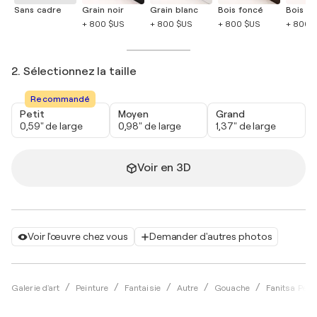
Sans cadre
Grain noir
Grain blanc
Bois foncé
Bois cla
+ 800 $US
+ 800 $US
+ 800 $US
+ 800 
2. Sélectionnez la taille
Recommandé
Petit
Moyen
Grand
0,59" de large
0,98" de large
1,37" de large
Voir en 3D
Voir l'œuvre chez vous
Demander d'autres photos
Galerie d'art
Peinture
Fantaisie
Autre
Gouache
Fanitsa Petr