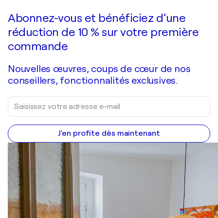
Faire une offre
Acquérir
Abonnez-vous et bénéficiez d’une
réduction de 10 % sur votre première
commande
Nouvelles œuvres, coups de cœur de nos
conseillers, fonctionnalités exclusives.
J'en profite dès maintenant