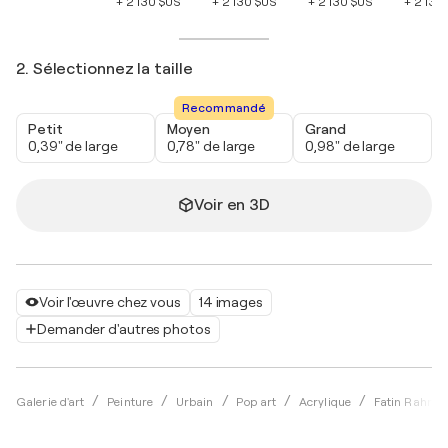
+ 2 130 $US
+ 2 130 $US
+ 2 130 $US
+ 2 130
2. Sélectionnez la taille
Recommandé
Petit
Moyen
Grand
0,39" de large
0,78" de large
0,98" de large
Voir en 3D
Voir l'œuvre chez vous
14 images
Demander d'autres photos
Galerie d'art
Peinture
Urbain
Pop art
Acrylique
Fatin Rahmo