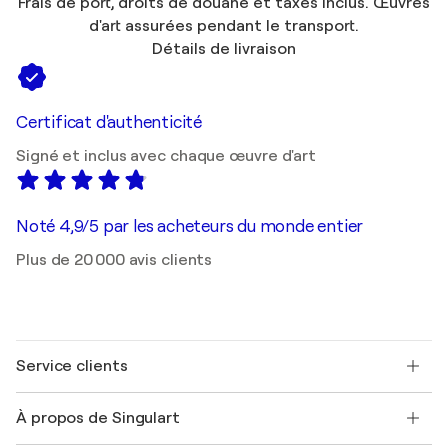
Frais de port, droits de douane et taxes inclus. Œuvres
d'art assurées pendant le transport.
Détails de livraison
Certificat d'authenticité
Signé et inclus avec chaque œuvre d'art
Noté 4,9/5 par les acheteurs du monde entier
Plus de 20 000 avis clients
Service clients
Nous contacter
À propos de Singulart
Expédition
Politique de retour