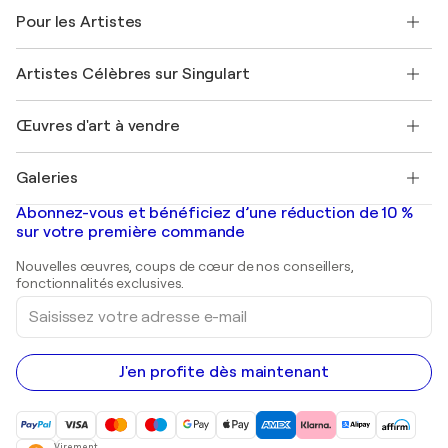
A propos de nous
Témoignages de clients
Pour les Artistes
FAQ
Offrir une carte cadeau
Sociétés affiliées
Rejoignez notre programme commercial
Rejoindre Singulart en tant qu'artiste
Nos artistes
Mon compte
Artistes Célèbres sur Singulart
Se connecter en tant qu'Artiste
Magazine Singulart
Protection acheteur
Emplois
+33 1 76 44 06 42
Henri Matisse
Découvrez une sélection d'art original
Œuvres d'art à vendre
Marc Chagall
Pablo Picasso
Tableaux à vendre
Salvador Dalí
Galeries
Tableaux abstraits à vendre
Banksy
Peintures à l'huile
Mr. Brainwash
Galeries d'art en France
Abonnez-vous et bénéficiez d’une réduction de 10 %
Peintures de paysage
Shepard Fairey
Galeries d'art en Belgique
sur votre première commande
Estampes
Sculptures
Nouvelles œuvres, coups de cœur de nos conseillers,
Peintures acryliques
fonctionnalités exclusives.
Saisissez
votre
adresse
e-
mail
J'en profite dès maintenant
Virement