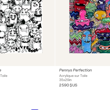
e
Pennys Perfection
Toile
Acrylique sur Toile
35x29in
2 590 $US