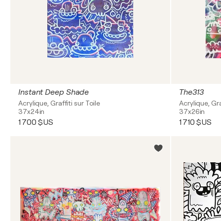
Instant Deep Shade
The313
Acrylique, Graffiti sur Toile
Acrylique, Gra
37x24in
37x26in
1 700 $US
1 710 $US