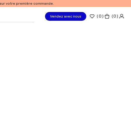
% sur votre première commande.
(
0
)
( 0 )
Vendez avec nous