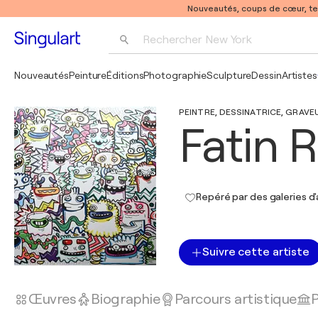
Nouveautés, coups de cœur, t
Rechercher 
New York
Photographie
Nouveautés
Peinture
Éditions
Photographie
Sculpture
Dessin
Artistes
Pop Art
PEINTRE, DESSINATRICE, GRAVEU
Pablo Picasso
Fatin 
Repéré par des galeries d'
Suivre cette artiste
Œuvres
Biographie
Parcours artistique
P