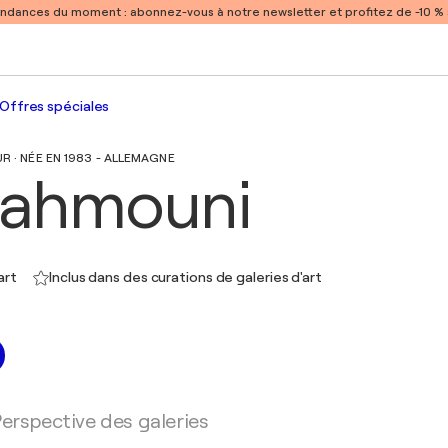
endances du moment :
abonnez-vous à notre newsletter et profitez de -10 
Offres spéciales
R · NÉE EN 1983 - ALLEMAGNE
Rahmouni
art
Inclus dans des curations de galeries d'art
erspective des galeries