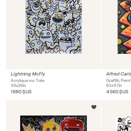
Lightning McFly
Alfred Carl
Acrylique sur Toile
Graffiti, Pei
39x28in
63x47in
1 880 $US
4 560 $US