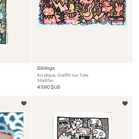
Siblings
Acrylique, Graffiti sur Toile
39x83in
4 590 $US