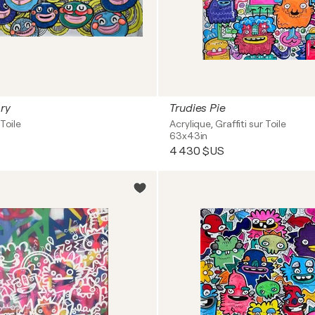
ry
Trudies Pie
Toile
Acrylique, Graffiti sur Toile
63x43in
4 430 $US