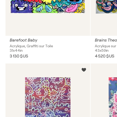
Barefoot Baby
Brains Theo
Acrylique, Graffiti sur Toile
Acrylique sur 
31x44in
43x59in
3 130 $US
4 520 $US