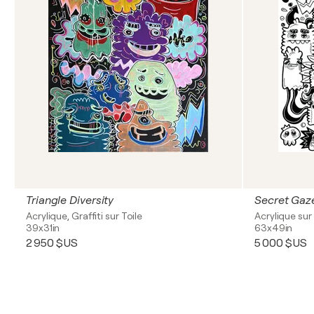
Triangle Diversity
Secret Gaz
Acrylique, Graffiti sur Toile
Acrylique sur 
39x31in
63x49in
2 950 $US
5 000 $US