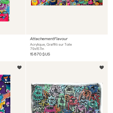
AttachementFlavour
Acrylique, Graffiti sur Toile
79x157in
15 870 $US