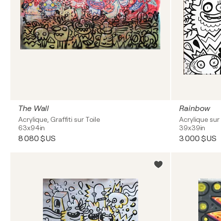
The Wall
Rainbow
Acrylique, Graffiti sur Toile
Acrylique sur 
63x94in
39x39in
8 080 $US
3 000 $US