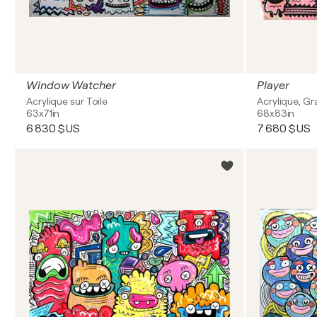
Window Watcher
Player
Acrylique sur Toile
Acrylique, Gra
63x71in
68x83in
6 830 $US
7 680 $US