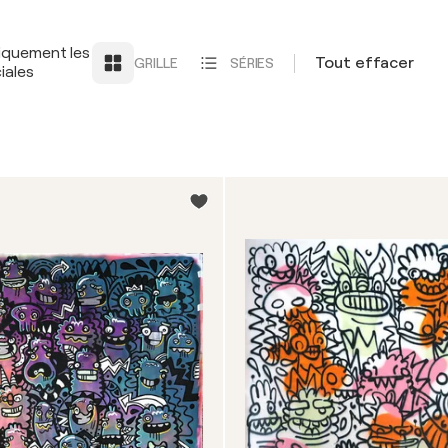
iquement les
Tout effacer
GRILLE
SÉRIES
iales