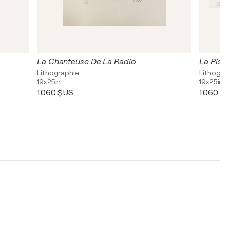
La Chanteuse De La Radio
La Pisci
Lithographie
Lithogra
19x25in
19x25in
1 060 $US
1 060 $