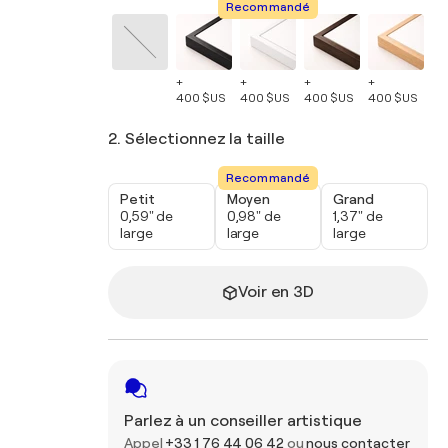
Recommandé
+
+
+
+
+
400 $US
400 $US
400 $US
400 $US
40
2. Sélectionnez la taille
Recommandé
Petit
Moyen
Grand
0,59" de
0,98" de
1,37" de
large
large
large
Voir en 3D
Parlez à un conseiller artistique
Appel
+33 1 76 44 06 42
ou
nous contacter