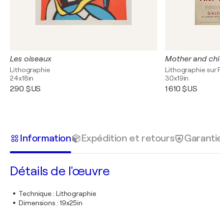
Les oiseaux
Mother and chi
Lithographie
Lithographie sur 
24x18in
30x19in
290 $US
1 610 $US
Information
Expédition et retours
Garanti
Détails de l'œuvre
Technique
:
Lithographie
Dimensions
:
19x25in