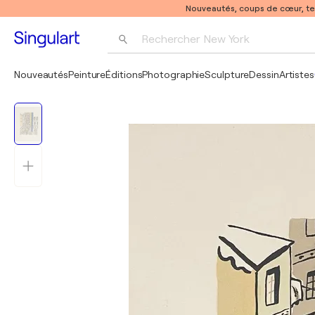
Nouveautés, coups de cœur, t
Rechercher 
New York
Photographie
Nouveautés
Peinture
Éditions
Photographie
Sculpture
Dessin
Artistes
Pop Art
Pablo Picasso