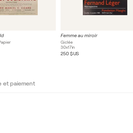
ld
Femme au miroir
Papier
Giclée
30x17in
250 $US
e et paiement