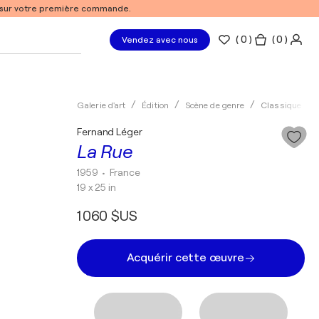
% sur votre première commande.
(
0
)
( 0 )
Vendez avec nous
Galerie d'art
Édition
Scène de genre
Classique
Fernand Léger
La Rue
1959
• France
19 x 25 in
1 060 $US
Acquérir cette œuvre