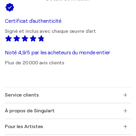
Certificat d'authenticité
Signé et inclus avec chaque œuvre d'art
Noté 4,9/5 par les acheteurs du monde entier
Plus de 20 000 avis clients
Service clients
Nous contacter
À propos de Singulart
Expédition
Politique de retour
A propos de nous
Témoignages de clients
Pour les Artistes
FAQ
Offrir une carte cadeau
Sociétés affiliées
Rejoignez notre programme commercial