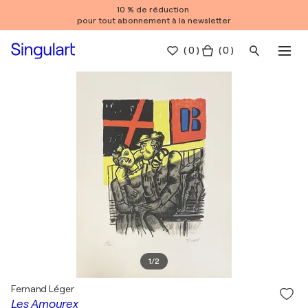
10 % de réduction
pour tout abonnement à la newsletter
(
0
)
( 0 )
1
/
2
Fernand Léger
Les Amourex