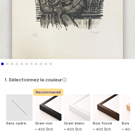
1. Sélectionnez la couleur
Recommandé
Sans cadre
Grain noir
Grain blanc
Bois foncé
Bois cla
+ 400 $US
+ 400 $US
+ 400 $US
+ 400 