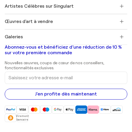
Rejoindre Singulart en tant qu'artiste
Nos artistes
Mon compte
Artistes Célèbres sur Singulart
Se connecter en tant qu'Artiste
Magazine Singulart
Protection acheteur
Emplois
+33 1 76 44 06 42
Henri Matisse
Découvrez une sélection d'art original
Œuvres d'art à vendre
Marc Chagall
Pablo Picasso
Tableaux à vendre
Salvador Dalí
Galeries
Tableaux abstraits à vendre
Banksy
Peintures à l'huile
Mr. Brainwash
Galeries d'art en France
Abonnez-vous et bénéficiez d’une réduction de 10 %
Peintures de paysage
Shepard Fairey
Galeries d'art en Belgique
sur votre première commande
Estampes
Sculptures
Nouvelles œuvres, coups de cœur de nos conseillers,
Peintures acryliques
fonctionnalités exclusives.
Saisissez
votre
adresse
e-
mail
J'en profite dès maintenant
Virement
bancaire