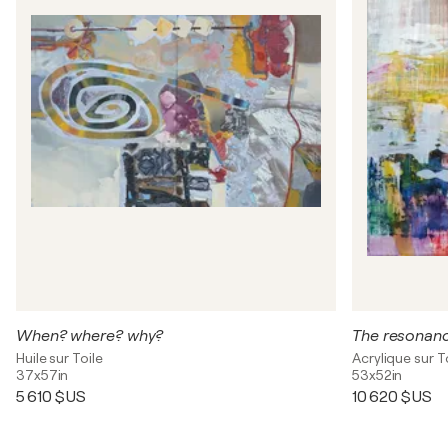
When? where? why?
The resonanc
Huile sur Toile
Acrylique sur T
37x57in
53x52in
5 610 $US
10 620 $US