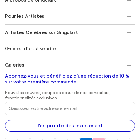
À propos de Singulart
Expédition
Politique de retour
A propos de nous
Témoignages de clients
Pour les Artistes
FAQ
Offrir une carte cadeau
Sociétés affiliées
Rejoignez notre programme commercial
Rejoindre Singulart en tant qu'artiste
Nos artistes
Mon compte
Artistes Célèbres sur Singulart
Se connecter en tant qu'Artiste
Magazine Singulart
Protection acheteur
Emplois
+33 1 76 44 06 42
Henri Matisse
Découvrez une sélection d'art original
Œuvres d'art à vendre
Marc Chagall
Pablo Picasso
Tableaux à vendre
Salvador Dalí
Galeries
Tableaux abstraits à vendre
Banksy
Peintures à l'huile
Mr. Brainwash
Galeries d'art en France
Abonnez-vous et bénéficiez d’une réduction de 10 %
Peintures de paysage
Shepard Fairey
Galeries d'art en Belgique
sur votre première commande
Estampes
Sculptures
Nouvelles œuvres, coups de cœur de nos conseillers,
Peintures acryliques
fonctionnalités exclusives.
Saisissez
votre
adresse
e-
mail
J'en profite dès maintenant