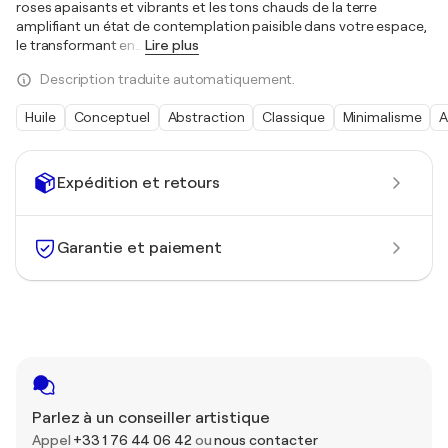
roses apaisants et vibrants et les tons chauds de la terre
amplifiant un état de contemplation paisible dans votre espace,
le transformant en
…
Lire plus
Description traduite automatiquement.
Huile
Conceptuel
Abstraction
Classique
Minimalisme
A
Expédition et retours
Garantie et paiement
Parlez à un conseiller artistique
Appel
+33 1 76 44 06 42
ou
nous contacter