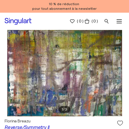
10 % de réduction
pour tout abonnement à la newsletter
(
0
)
( 0 )
1
/
3
Florina Breazu
Reverse/Symmetry II