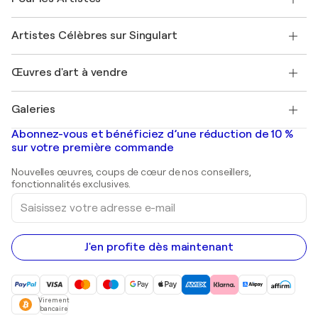
FAQ
Offrir une carte cadeau
Sociétés affiliées
Rejoignez notre programme commercial
Rejoindre Singulart en tant qu'artiste
Nos artistes
Mon compte
Artistes Célèbres sur Singulart
Se connecter en tant qu'Artiste
Magazine Singulart
Protection acheteur
Emplois
+33 1 76 44 06 42
Henri Matisse
Découvrez une sélection d'art original
Œuvres d'art à vendre
Marc Chagall
Pablo Picasso
Tableaux à vendre
Salvador Dalí
Galeries
Tableaux abstraits à vendre
Banksy
Peintures à l'huile
Mr. Brainwash
Galeries d'art en France
Abonnez-vous et bénéficiez d’une réduction de 10 %
Peintures de paysage
Shepard Fairey
Galeries d'art en Belgique
sur votre première commande
Estampes
Sculptures
Nouvelles œuvres, coups de cœur de nos conseillers,
Peintures acryliques
fonctionnalités exclusives.
Saisissez
votre
adresse
e-
mail
J'en profite dès maintenant
Virement
bancaire