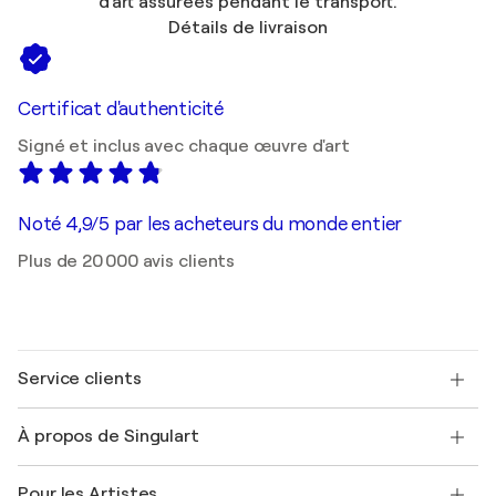
d'art assurées pendant le transport.
Détails de livraison
Certificat d'authenticité
Signé et inclus avec chaque œuvre d'art
Noté 4,9/5 par les acheteurs du monde entier
Plus de 20 000 avis clients
Service clients
Nous contacter
À propos de Singulart
Expédition
Politique de retour
A propos de nous
Témoignages de clients
Pour les Artistes