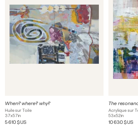
When? where? why?
The resonanc
Huile sur Toile
Acrylique sur T
37x57in
53x52in
5 610 $US
10 630 $US