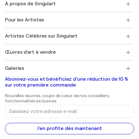
À propos de Singulart
Expédition
Politique de retour
A propos de nous
Témoignages de clients
Pour les Artistes
FAQ
Offrir une carte cadeau
Sociétés affiliées
Rejoignez notre programme commercial
Rejoindre Singulart en tant qu'artiste
Nos artistes
Mon compte
Artistes Célèbres sur Singulart
Se connecter en tant qu'Artiste
Magazine Singulart
Protection acheteur
Emplois
+33 1 76 44 06 42
Henri Matisse
Découvrez une sélection d'art original
Œuvres d'art à vendre
Marc Chagall
Pablo Picasso
Tableaux à vendre
Salvador Dalí
Galeries
Tableaux abstraits à vendre
Banksy
Peintures à l'huile
Mr. Brainwash
Galeries d'art en France
Abonnez-vous et bénéficiez d’une réduction de 10 %
Peintures de paysage
Shepard Fairey
Galeries d'art en Belgique
sur votre première commande
Estampes
Sculptures
Nouvelles œuvres, coups de cœur de nos conseillers,
Peintures acryliques
fonctionnalités exclusives.
Saisissez
votre
adresse
e-
mail
J'en profite dès maintenant