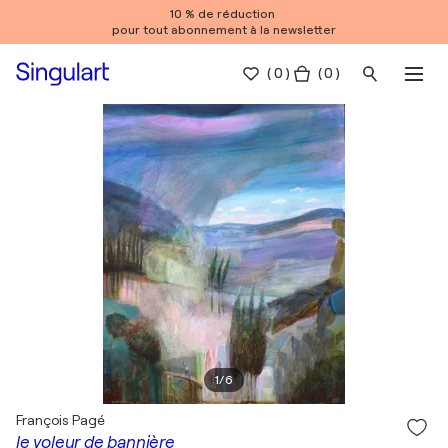
10 % de réduction
pour tout abonnement à la newsletter
(
0
)
( 0 )
1
/
6
François Pagé
le voleur de bannière