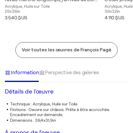
Acrylique, Huile sur Toile
Acrylique, Huile
29x36in
39x32in
3 540 $US
4 110 $US
Voir toutes les œuvres de François Pagé
Information
Perspective des galeries
Détails de l'œuvre
Technique
:
Acrylique, Huile sur Toile
Finitions
:
Oeuvre sur châssis. Prête à être accrochée.
Encadrement sur demande.
Dimensions
:
39,4x31,9in
À propos de l'oeuvre