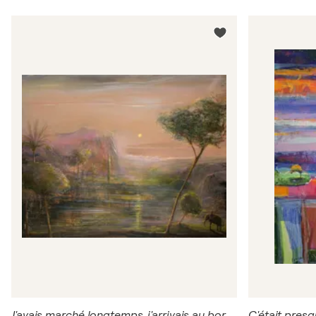
J'avais marché longtemps, j'arrivais au bord de la nuit. Le vent du sud jaune rendait au paysage encore tiède d'odorantes ombres mauves.