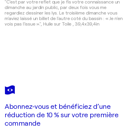
"C'est par votre reflet que je fis votre connaissance un
dimanche au jardin public, par deux fois vous me
regardiez dessiner les lys. Le troisième dimanche vous
m'aviez laissé un billet de l'autre coté du bassin : « Je n'en
vois pas l'issue ».",
Huile sur Toile
,
39,4x39,4in
FRANÇOIS PAGÉ
le voleur de bannière
4 110 $US
Faire une offre
Acquérir
Abonnez-vous et bénéficiez d’une
réduction de 10 % sur votre première
commande