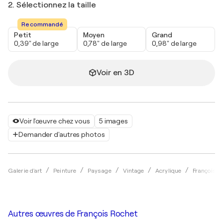
2. Sélectionnez la taille
Recommandé
Petit
Moyen
Grand
0,39" de large
0,78" de large
0,98" de large
Voir en 3D
Voir l'œuvre chez vous
5 images
Demander d'autres photos
Galerie d'art
Peinture
Paysage
Vintage
Acrylique
François R
Autres œuvres de
François Rochet