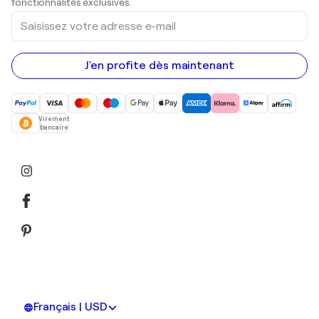
fonctionnalités exclusives.
Saisissez
votre
adresse
e-
mail
J'en profite dès maintenant
Virement
bancaire
Français | USD