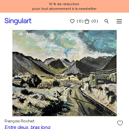
10 % de réduction
pour tout abonnement à la newsletter
(
0
)
( 0 )
1
/
5
François Rochet
Entre deux, bras long