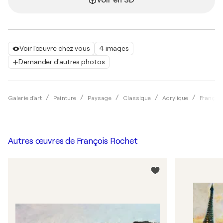
Voir en 3D
Voir l'œuvre chez vous
4 images
Demander d'autres photos
Galerie d'art
Peinture
Paysage
Classique
Acrylique
François
Autres œuvres de
François Rochet