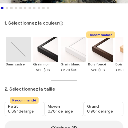
1. Sélectionnez la couleur
Recommandé
Sans cadre
Grain noir
Grain blanc
Bois foncé
Bois cla
+ 520 $US
+ 520 $US
+ 520 $US
+ 520 
2. Sélectionnez la taille
Recommandé
Petit
Moyen
Grand
0,39" de large
0,78" de large
0,98" de large