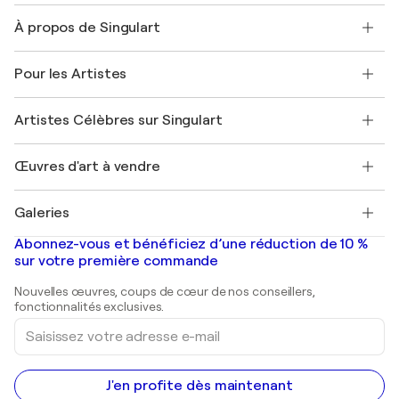
Nous contacter
À propos de Singulart
Expédition
Politique de retour
A propos de nous
Témoignages de clients
Pour les Artistes
FAQ
Offrir une carte cadeau
Sociétés affiliées
Rejoignez notre programme commercial
Rejoindre Singulart en tant qu'artiste
Nos artistes
Mon compte
Artistes Célèbres sur Singulart
Se connecter en tant qu'Artiste
Magazine Singulart
Protection acheteur
Emplois
+33 1 76 44 06 42
Henri Matisse
Découvrez une sélection d'art original
Œuvres d'art à vendre
Marc Chagall
Pablo Picasso
Tableaux à vendre
Salvador Dalí
Galeries
Tableaux abstraits à vendre
Banksy
Peintures à l'huile
Mr. Brainwash
Galeries d'art en France
Abonnez-vous et bénéficiez d’une réduction de 10 %
Peintures de paysage
Shepard Fairey
Galeries d'art en Belgique
sur votre première commande
Estampes
Sculptures
Nouvelles œuvres, coups de cœur de nos conseillers,
Peintures acryliques
fonctionnalités exclusives.
Saisissez
votre
adresse
e-
mail
J'en profite dès maintenant