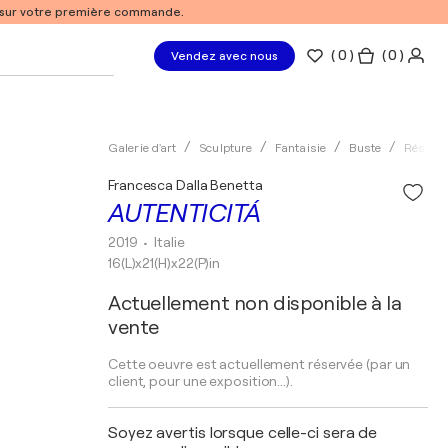
% sur votre première commande.
(
0
)
( 0 )
Vendez avec nous
Galerie d'art
Sculpture
Fantaisie
Buste
Résine
Francesca Dalla Benetta
AUTENTICITÁ
2019
• Italie
16(L)x21(H)x22(P)in
Actuellement non disponible à la
vente
Cette oeuvre est actuellement réservée (par un
client, pour une exposition...).
Soyez avertis lorsque celle-ci sera de