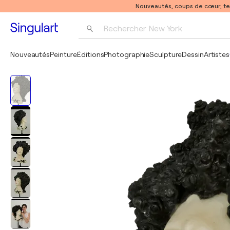
Nouveautés, coups de cœur, t
Rechercher 
New York
Photographie
Nouveautés
Peinture
Éditions
Photographie
Sculpture
Dessin
Artistes
Pop Art
Pablo Picasso