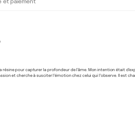
e et paiement
n
 résine pour capturer la profondeur de l'âme. Mon intention était d'expl
sion et cherche à susciter l’émotion chez celui qui l’observe. Il est cha