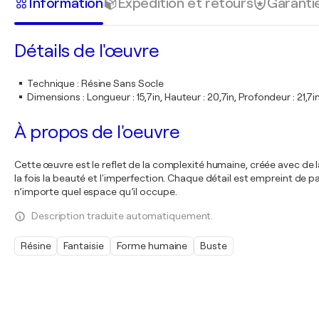
Information
Expédition et retours
Garanti
Détails de l'œuvre
Technique
:
Résine Sans Socle
Dimensions
:
Longueur : 15,7in, Hauteur : 20,7in, Profondeur : 21,7i
À propos de l'oeuvre
Cette œuvre est le reflet de la complexité humaine, créée avec de la
la fois la beauté et l'imperfection. Chaque détail est empreint de pas
n’importe quel espace qu’il occupe.
Description traduite automatiquement.
Résine
Fantaisie
Forme humaine
Buste