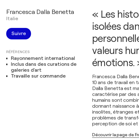
Francesca Dalla Benetta
« Les hist
Italie
isolées da
Suivre
personnelle
valeurs hum
RÉFÉRENCES
Rayonnement international
émotions. 
Inclus dans des curations de
galeries d'art
Travaille sur commande
Francesca Dalla Bene
10 ans de travail en 
Dalla Benetta est ma
caractérise par des 
humains sont combin
donnant naissance à 
insolites, étranges e
problèmes de transfo
perception de soi et
Découvrir la page de F