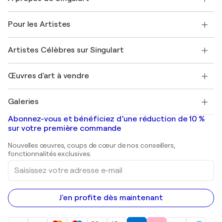
Politique de retour
A propos de nous
Témoignages de clients
Pour les Artistes
FAQ
Offrir une carte cadeau
Sociétés affiliées
Rejoignez notre programme commercial
Rejoindre Singulart en tant qu'artiste
Nos artistes
Mon compte
Artistes Célèbres sur Singulart
Se connecter en tant qu'Artiste
Magazine Singulart
Protection acheteur
Emplois
+33 1 76 44 06 42
Henri Matisse
Découvrez une sélection d'art original
Œuvres d'art à vendre
Marc Chagall
Pablo Picasso
Tableaux à vendre
Salvador Dalí
Galeries
Tableaux abstraits à vendre
Banksy
Peintures à l'huile
Mr. Brainwash
Galeries d'art en France
Abonnez-vous et bénéficiez d’une réduction de 10 %
Peintures de paysage
Shepard Fairey
Galeries d'art en Belgique
sur votre première commande
Estampes
Sculptures
Nouvelles œuvres, coups de cœur de nos conseillers,
Peintures acryliques
fonctionnalités exclusives.
Saisissez
votre
adresse
e-
mail
J'en profite dès maintenant