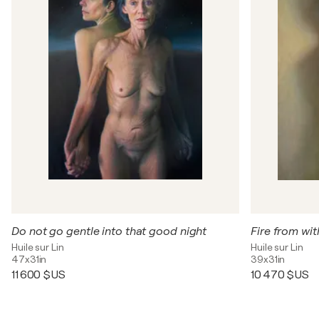
Do not go gentle into that good night
Fire from wit
Huile sur Lin
Huile sur Lin
47x31in
39x31in
11 600 $US
10 470 $US