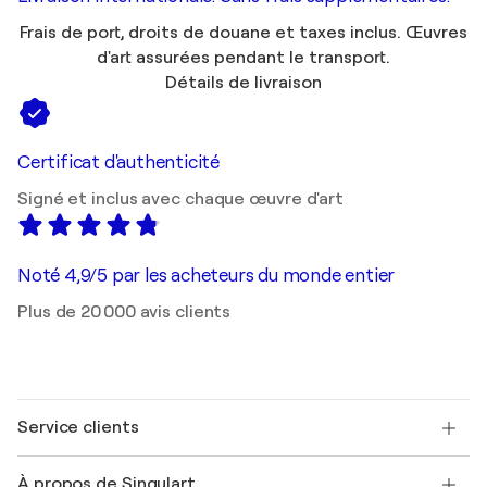
Frais de port, droits de douane et taxes inclus. Œuvres
d'art assurées pendant le transport.
Détails de livraison
Certificat d'authenticité
Signé et inclus avec chaque œuvre d'art
Noté 4,9/5 par les acheteurs du monde entier
Plus de 20 000 avis clients
Service clients
Nous contacter
À propos de Singulart
Expédition