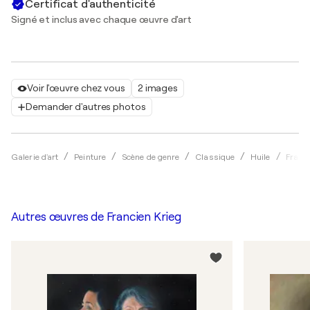
Certificat d'authenticité
Signé et inclus avec chaque œuvre d'art
Voir l'œuvre chez vous
2 images
Demander d'autres photos
Galerie d'art
Peinture
Scène de genre
Classique
Huile
Franci
Autres œuvres de
Francien Krieg