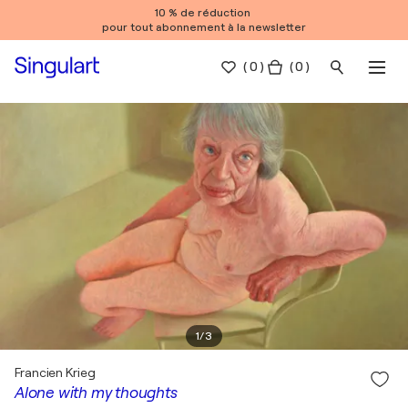
10 % de réduction
pour tout abonnement à la newsletter
(
0
)
( 0 )
1
/
3
Francien Krieg
Alone with my thoughts