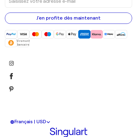
votre
adresse
e-
mail
J'en profite dès maintenant
Virement
bancaire
Français | USD