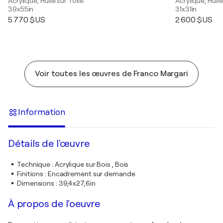
Acrylique, Huile sur Toile
Acrylique, Huile
39x55in
31x31in
5 770 $US
2 600 $US
Voir toutes les œuvres de Franco Margari
Information
Détails de l'œuvre
Technique
:
Acrylique sur Bois , Bois
Finitions
:
Encadrement sur demande
Dimensions
:
39,4x27,6in
À propos de l'oeuvre