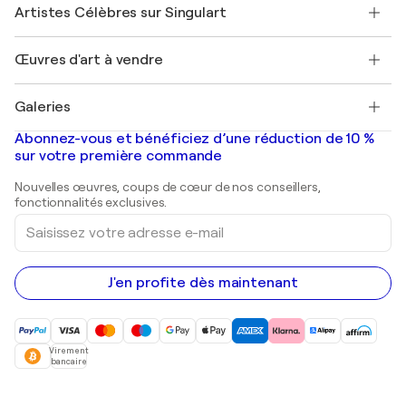
Nos artistes
Mon compte
Artistes Célèbres sur Singulart
Se connecter en tant qu'Artiste
Magazine Singulart
Protection acheteur
Emplois
+33 1 76 44 06 42
Henri Matisse
Découvrez une sélection d'art original
Œuvres d'art à vendre
Marc Chagall
Pablo Picasso
Tableaux à vendre
Salvador Dalí
Galeries
Tableaux abstraits à vendre
Banksy
Peintures à l'huile
Mr. Brainwash
Galeries d'art en France
Abonnez-vous et bénéficiez d’une réduction de 10 %
Peintures de paysage
Shepard Fairey
Galeries d'art en Belgique
sur votre première commande
Estampes
Sculptures
Nouvelles œuvres, coups de cœur de nos conseillers,
Peintures acryliques
fonctionnalités exclusives.
Saisissez
votre
adresse
e-
mail
J'en profite dès maintenant
Virement
bancaire