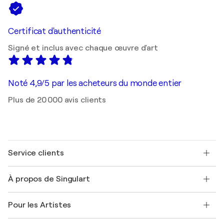
Certificat d'authenticité
Signé et inclus avec chaque œuvre d'art
Noté 4,9/5 par les acheteurs du monde entier
Plus de 20 000 avis clients
Service clients
Nous contacter
À propos de Singulart
Expédition
Politique de retour
A propos de nous
Témoignages de clients
Pour les Artistes
FAQ
Offrir une carte cadeau
Sociétés affiliées
Rejoignez notre programme commercial
Rejoindre Singulart en tant qu'artiste