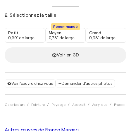
2. Sélectionnez la taille
Recommandé
Petit
Moyen
Grand
0,39" de large
0,78" de large
0,98" de large
Voir en 3D
Voir l'œuvre chez vous
Demander d'autres photos
Galerie d'art
Peinture
Paysage
Abstrait
Acrylique
Franco Ma
Autres œuvres de
Franco Margari