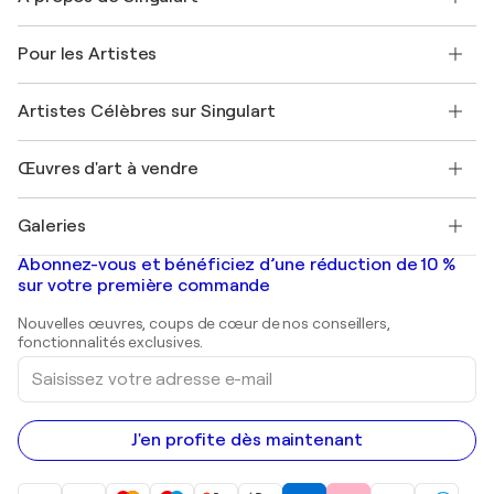
Politique de retour
A propos de nous
Témoignages de clients
Pour les Artistes
FAQ
Offrir une carte cadeau
Sociétés affiliées
Rejoignez notre programme commercial
Rejoindre Singulart en tant qu'artiste
Nos artistes
Mon compte
Artistes Célèbres sur Singulart
Se connecter en tant qu'Artiste
Magazine Singulart
Protection acheteur
Emplois
+33 1 76 44 06 42
Henri Matisse
Découvrez une sélection d'art original
Œuvres d'art à vendre
Marc Chagall
Pablo Picasso
Tableaux à vendre
Salvador Dalí
Galeries
Tableaux abstraits à vendre
Banksy
Peintures à l'huile
Mr. Brainwash
Galeries d'art en France
Abonnez-vous et bénéficiez d’une réduction de 10 %
Peintures de paysage
Shepard Fairey
Galeries d'art en Belgique
sur votre première commande
Estampes
Sculptures
Nouvelles œuvres, coups de cœur de nos conseillers,
Peintures acryliques
fonctionnalités exclusives.
Saisissez
votre
adresse
e-
mail
J'en profite dès maintenant