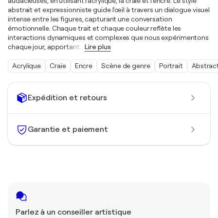
audacieuses, en utilisant l'acrylique, la craie et l'encre. Le style
abstrait et expressionniste guide l'œil à travers un dialogue visuel
intense entre les figures, capturant une conversation
émotionnelle. Chaque trait et chaque couleur reflète les
interactions dynamiques et complexes que nous expérimentons
chaque jour, apportant
…
Lire plus
Acrylique
Craie
Encre
Scène de genre
Portrait
Abstrac
Expédition et retours
Garantie et paiement
Parlez à un conseiller artistique