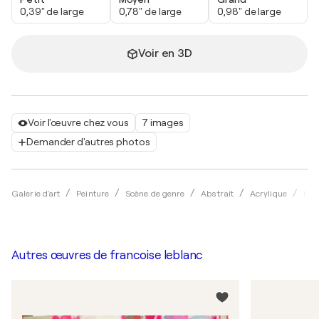
0,39" de large
0,78" de large
0,98" de large
Voir en 3D
Voir l'œuvre chez vous
7 images
Demander d'autres photos
Galerie d'art
Peinture
Scène de genre
Abstrait
Acrylique
fra
Autres œuvres de
francoise leblanc