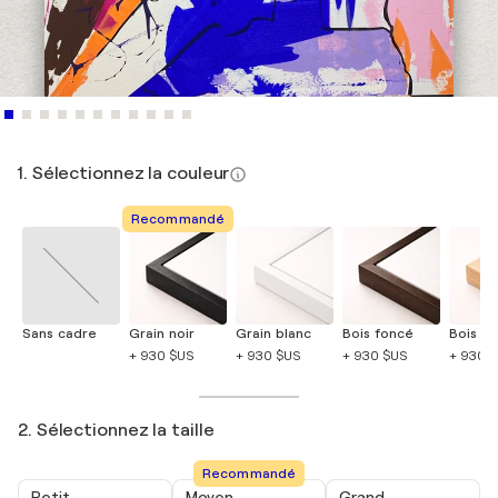
1. Sélectionnez la couleur
Recommandé
Sans cadre
Grain noir
Grain blanc
Bois foncé
Bois cla
+ 930 $US
+ 930 $US
+ 930 $US
+ 930 
2. Sélectionnez la taille
Recommandé
Petit
Moyen
Grand