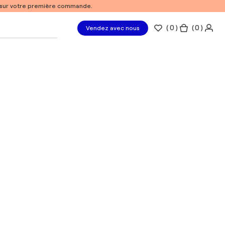
% sur votre première commande.
(
0
)
( 0 )
Vendez avec nous