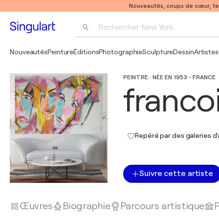
Nouveautés, coups de cœur, t
Rechercher 
New York
Photographie
Nouveautés
Peinture
Éditions
Photographie
Sculpture
Dessin
Artistes
Pop Art
PEINTRE · NÉE EN 1953 - FRANCE
Pablo Picasso
franco
Repéré par des galeries d'
Suivre cette artiste
Œuvres
Biographie
Parcours artistique
P