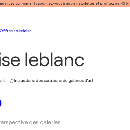
endances du moment :
abonnez-vous à notre newsletter et profitez de -10 
Offres spéciales
ise leblanc
art
Inclus dans des curations de galeries d'art
erspective des galeries