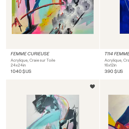
FEMME CURIEUSE
T114 FEMM
Acrylique, Craie sur Toile
Acrylique, Cra
24x24in
16x12in
1 040 $US
390 $US