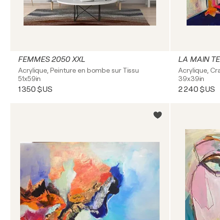
FEMMES 2050 XXL
LA MAIN T
Acrylique, Peinture en bombe sur Tissu
Acrylique, Cra
51x59in
39x39in
1 350 $US
2 240 $US