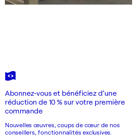
FREDI
GERTSCH
Vous avez adoré cette oeuvre mais elle est vendue ?
Just Us Two
Abonnez-vous et bénéficiez d’une
Je passe commande
réduction de 10 % sur votre première
commande
Nouvelles œuvres, coups de cœur de nos
conseillers, fonctionnalités exclusives.