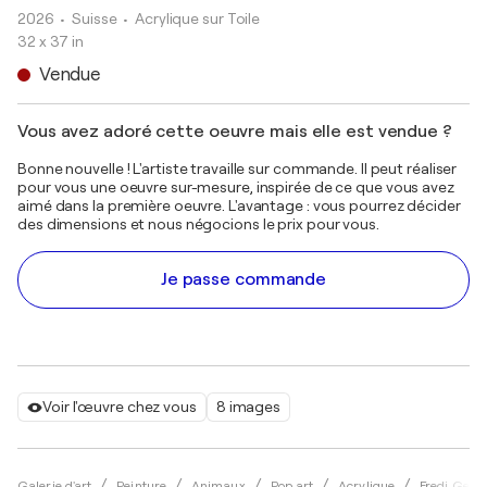
2026
• Suisse
•
Acrylique sur Toile
32 x 37 in
Vendue
Vous avez adoré cette oeuvre mais elle est vendue ?
Bonne nouvelle ! L'artiste travaille sur commande. Il peut réaliser
pour vous une oeuvre sur-mesure, inspirée de ce que vous avez
aimé dans la première oeuvre. L'avantage : vous pourrez décider
des dimensions et nous négocions le prix pour vous.
Je passe commande
Voir l'œuvre chez vous
8 images
Galerie d'art
Peinture
Animaux
Pop art
Acrylique
Fredi Gert