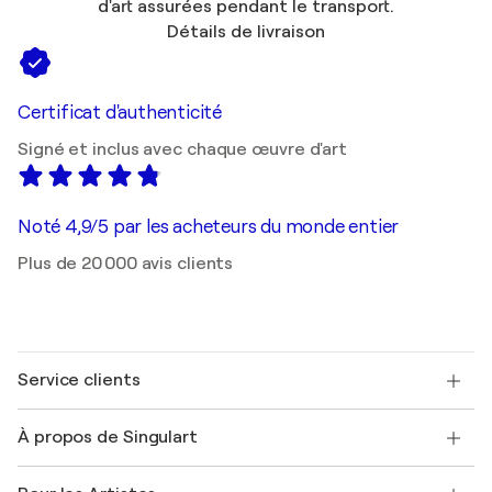
d'art assurées pendant le transport.
Détails de livraison
Certificat d'authenticité
Signé et inclus avec chaque œuvre d'art
Noté 4,9/5 par les acheteurs du monde entier
Plus de 20 000 avis clients
Service clients
Nous contacter
À propos de Singulart
Expédition
Politique de retour
A propos de nous
Témoignages de clients