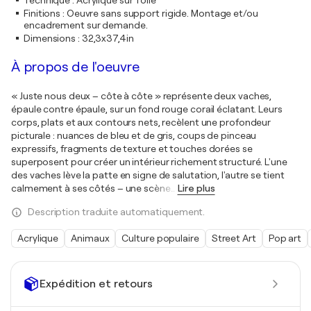
Technique
:
Acrylique sur Toile
Finitions
:
Oeuvre sans support rigide. Montage et/ou
encadrement sur demande.
Dimensions
:
32,3x37,4in
À propos de l'oeuvre
« Juste nous deux – côte à côte » représente deux vaches,
épaule contre épaule, sur un fond rouge corail éclatant. Leurs
corps, plats et aux contours nets, recèlent une profondeur
picturale : nuances de bleu et de gris, coups de pinceau
expressifs, fragments de texture et touches dorées se
superposent pour créer un intérieur richement structuré. L'une
des vaches lève la patte en signe de salutation, l'autre se tient
calmement à ses côtés – une scène
…
Lire plus
Description traduite automatiquement.
Acrylique
Animaux
Culture populaire
Street Art
Pop art
Expédition et retours