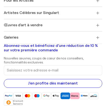
Pour les Artistes
FAQ
Offrir une carte cadeau
Sociétés affiliées
Rejoignez notre programme commercial
Rejoindre Singulart en tant qu'artiste
Nos artistes
Mon compte
Artistes Célèbres sur Singulart
Se connecter en tant qu'Artiste
Magazine Singulart
Protection acheteur
Emplois
+33 1 76 44 06 42
Henri Matisse
Découvrez une sélection d'art original
Œuvres d'art à vendre
Marc Chagall
Pablo Picasso
Tableaux à vendre
Salvador Dalí
Galeries
Tableaux abstraits à vendre
Banksy
Peintures à l'huile
Mr. Brainwash
Galeries d'art en France
Abonnez-vous et bénéficiez d’une réduction de 10 %
Peintures de paysage
Shepard Fairey
Galeries d'art en Belgique
sur votre première commande
Estampes
Sculptures
Nouvelles œuvres, coups de cœur de nos conseillers,
Peintures acryliques
fonctionnalités exclusives.
Saisissez
votre
adresse
e-
mail
J'en profite dès maintenant
Virement
bancaire