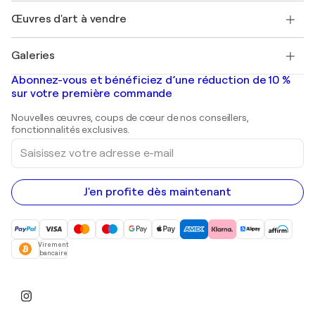
Emplois
+33 1 76 44 06 42
Henri Matisse
Découvrez une sélection d'art original
Œuvres d'art à vendre
Marc Chagall
Pablo Picasso
Tableaux à vendre
Salvador Dalí
Galeries
Tableaux abstraits à vendre
Banksy
Peintures à l'huile
Mr. Brainwash
Galeries d'art en France
Abonnez-vous et bénéficiez d’une réduction de 10 %
Peintures de paysage
Shepard Fairey
Galeries d'art en Belgique
sur votre première commande
Estampes
Sculptures
Nouvelles œuvres, coups de cœur de nos conseillers,
Peintures acryliques
fonctionnalités exclusives.
Saisissez
votre
adresse
e-
mail
J'en profite dès maintenant
Virement
bancaire