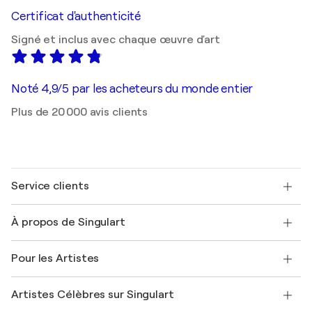
Certificat d'authenticité
Signé et inclus avec chaque œuvre d'art
Noté 4,9/5 par les acheteurs du monde entier
Plus de 20 000 avis clients
Service clients
Nous contacter
À propos de Singulart
Expédition
Politique de retour
A propos de nous
Témoignages de clients
Pour les Artistes
FAQ
Offrir une carte cadeau
Sociétés affiliées
Rejoignez notre programme commercial
Rejoindre Singulart en tant qu'artiste
Nos artistes
Mon compte
Artistes Célèbres sur Singulart
Se connecter en tant qu'Artiste
Magazine Singulart
Protection acheteur