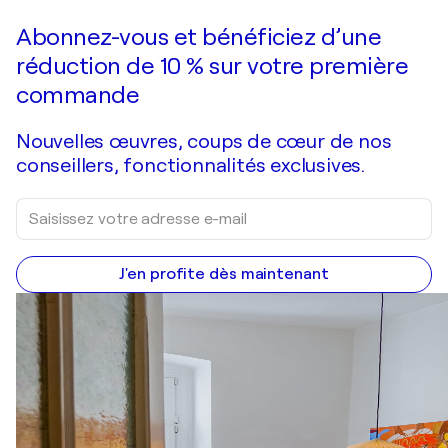
Faire une offre
Acquérir
Abonnez-vous et bénéficiez d’une
réduction de 10 % sur votre première
commande
Nouvelles œuvres, coups de cœur de nos
conseillers, fonctionnalités exclusives.
J'en profite dès maintenant