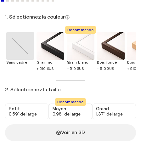
1. Sélectionnez la couleur
Recommandé
Sans cadre
Grain noir
Grain blanc
Bois foncé
Bois cla
+ 510 $US
+ 510 $US
+ 510 $US
+ 510 $
2. Sélectionnez la taille
Recommandé
Petit
Moyen
Grand
0,59" de large
0,98" de large
1,37" de large
Voir en 3D