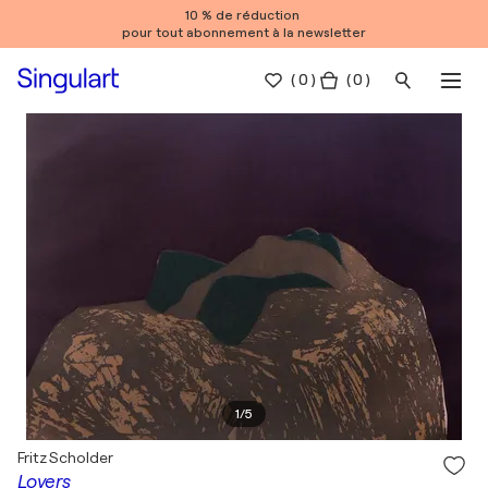
10 % de réduction
pour tout abonnement à la newsletter
(
0
)
( 0 )
1
/
5
Fritz Scholder
Lovers