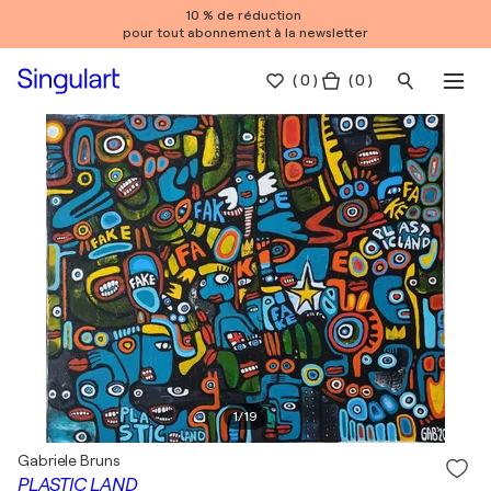
10 % de réduction
pour tout abonnement à la newsletter
(
0
)
( 0 )
1
/
19
Gabriele Bruns
PLASTIC LAND