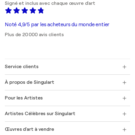
Signé et inclus avec chaque œuvre d'art
Noté 4,9/5 par les acheteurs du monde entier
Plus de 20 000 avis clients
Service clients
Nous contacter
À propos de Singulart
Expédition
Politique de retour
A propos de nous
Témoignages de clients
Pour les Artistes
FAQ
Offrir une carte cadeau
Sociétés affiliées
Rejoignez notre programme commercial
Rejoindre Singulart en tant qu'artiste
Nos artistes
Mon compte
Artistes Célèbres sur Singulart
Se connecter en tant qu'Artiste
Magazine Singulart
Protection acheteur
Emplois
+33 1 76 44 06 42
Henri Matisse
Découvrez une sélection d'art original
Œuvres d'art à vendre
Marc Chagall