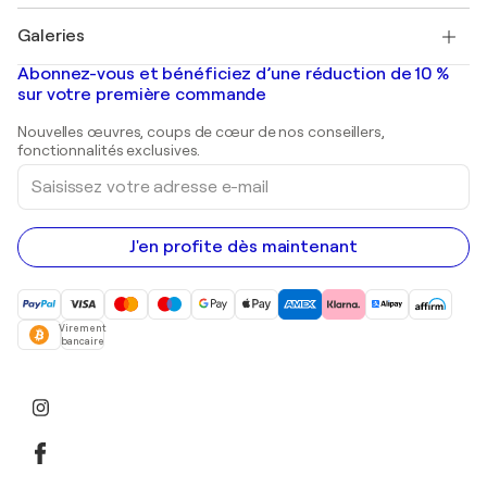
Pablo Picasso
Tableaux à vendre
Salvador Dalí
Galeries
Tableaux abstraits à vendre
Banksy
Peintures à l'huile
Mr. Brainwash
Galeries d'art en France
Abonnez-vous et bénéficiez d’une réduction de 10 %
Peintures de paysage
Shepard Fairey
Galeries d'art en Belgique
sur votre première commande
Estampes
Sculptures
Nouvelles œuvres, coups de cœur de nos conseillers,
Peintures acryliques
fonctionnalités exclusives.
Saisissez
votre
adresse
e-
mail
J'en profite dès maintenant
Virement
bancaire