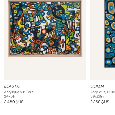
ELASTIC
GLIMM
Acrylique sur Toile
Acrylique, Huile
24x31in
39x28in
2 480 $US
2 260 $US