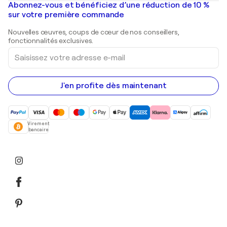
Mr. Brainwash
Galeries d'art en France
Abonnez-vous et bénéficiez d’une réduction de 10 %
Peintures de paysage
Shepard Fairey
Galeries d'art en Belgique
sur votre première commande
Estampes
Sculptures
Nouvelles œuvres, coups de cœur de nos conseillers,
Peintures acryliques
fonctionnalités exclusives.
Saisissez
votre
adresse
e-
mail
J'en profite dès maintenant
Virement
bancaire