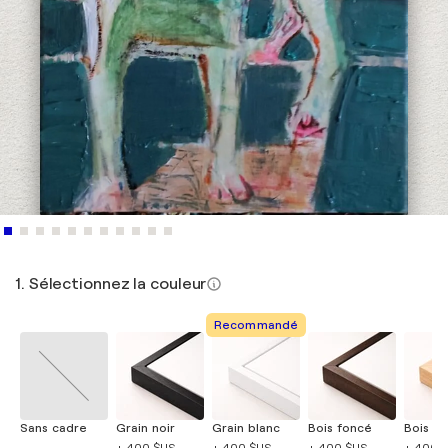
1. Sélectionnez la couleur
Recommandé
Sans cadre
Grain noir
Grain blanc
Bois foncé
Bois cla
+ 400 $US
+ 400 $US
+ 400 $US
+ 400 