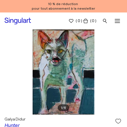
10 % de réduction
pour tout abonnement à la newsletter
(
0
)
( 0 )
1
/
6
Galya Didur
Hunter