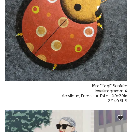
Jörg "Yogi" Schäfer
Insektogramm 4
Acrylique, Encre sur Toile - 39x39in
2 940 $US