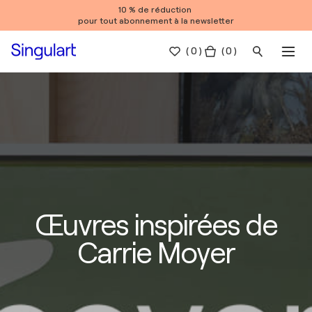
10 % de réduction
pour tout abonnement à la newsletter
(
0
)
( 0 )
Œuvres inspirées de
Carrie Moyer