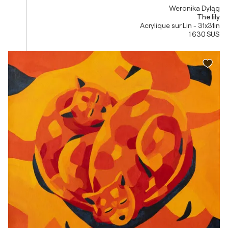
Weronika Dyląg
The lily
Acrylique sur Lin - 31x31in
1 630 $US