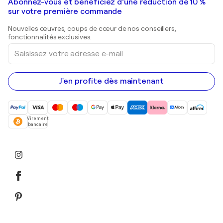
Galeries d'art en France
Abonnez-vous et bénéficiez d’une réduction de 10 %
Peintures de paysage
Shepard Fairey
Galeries d'art en Belgique
sur votre première commande
Estampes
Sculptures
Nouvelles œuvres, coups de cœur de nos conseillers,
Peintures acryliques
fonctionnalités exclusives.
Saisissez
votre
adresse
e-
mail
J'en profite dès maintenant
Virement
bancaire