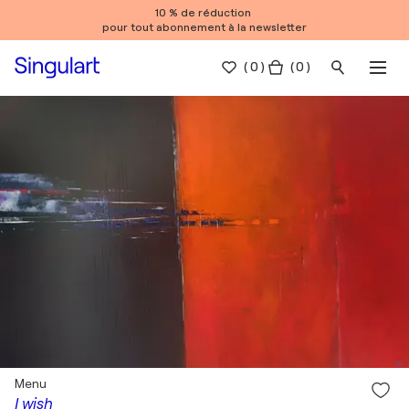
10 % de réduction
pour tout abonnement à la newsletter
(
0
)
( 0 )
Menu
I wish