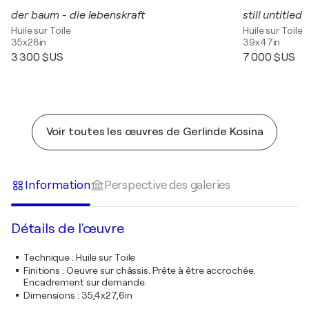
der baum - die lebenskraft
still untitled
Huile sur Toile
Huile sur Toile
35x28in
39x47in
3 300 $US
7 000 $US
Voir toutes les œuvres de Gerlinde Kosina
Information
Perspective des galeries
Détails de l'œuvre
Technique
:
Huile sur Toile
Finitions
:
Oeuvre sur châssis. Prête à être accrochée.
Encadrement sur demande.
Dimensions
:
35,4x27,6in