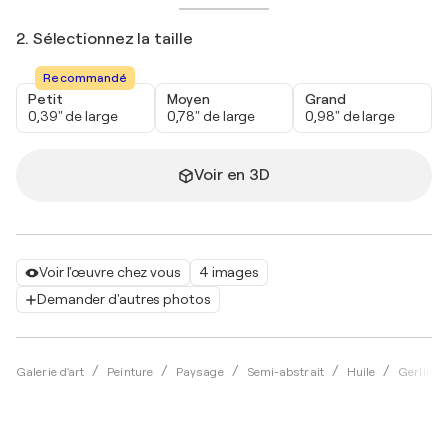
2. Sélectionnez la taille
Recommandé
Petit
Moyen
Grand
0,39" de large
0,78" de large
0,98" de large
Voir en 3D
Voir l'œuvre chez vous
4 images
Demander d'autres photos
Galerie d'art
Peinture
Paysage
Semi-abstrait
Huile
Gerlinde