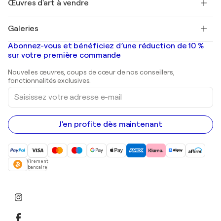
Œuvres d'art à vendre
Marc Chagall
Pablo Picasso
Tableaux à vendre
Salvador Dalí
Galeries
Tableaux abstraits à vendre
Banksy
Peintures à l'huile
Mr. Brainwash
Galeries d'art en France
Abonnez-vous et bénéficiez d’une réduction de 10 %
Peintures de paysage
Shepard Fairey
Galeries d'art en Belgique
sur votre première commande
Estampes
Sculptures
Nouvelles œuvres, coups de cœur de nos conseillers,
Peintures acryliques
fonctionnalités exclusives.
Saisissez
votre
adresse
e-
mail
J'en profite dès maintenant
Virement
bancaire