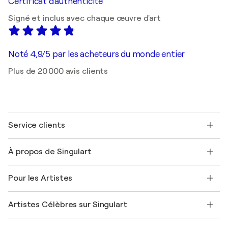
Certificat d'authenticité
Signé et inclus avec chaque œuvre d'art
Noté 4,9/5 par les acheteurs du monde entier
Plus de 20 000 avis clients
Service clients
Nous contacter
À propos de Singulart
Expédition
Politique de retour
A propos de nous
Témoignages de clients
Pour les Artistes
FAQ
Offrir une carte cadeau
Sociétés affiliées
Rejoignez notre programme commercial
Rejoindre Singulart en tant qu'artiste
Nos artistes
Mon compte
Artistes Célèbres sur Singulart
Se connecter en tant qu'Artiste
Magazine Singulart
Protection acheteur
Emplois
+33 1 76 44 06 42
Henri Matisse
Découvrez une sélection d'art original