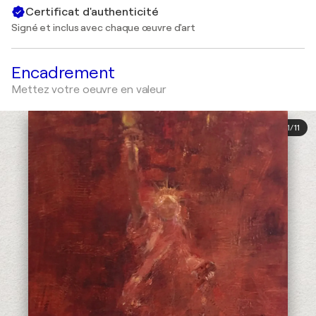
Certificat d'authenticité
Signé et inclus avec chaque œuvre d'art
Encadrement
Mettez votre oeuvre en valeur
1
/
11