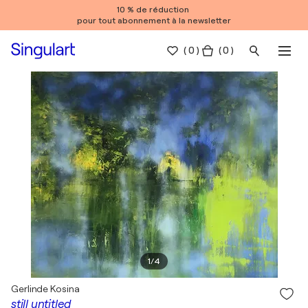
10 % de réduction
pour tout abonnement à la newsletter
(
0
)
( 0 )
1
/
4
Gerlinde Kosina
still untitled