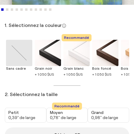
1. Sélectionnez la couleur
Recommandé
Sans cadre
Grain noir
Grain blanc
Bois foncé
Bois cla
+ 1 050 $US
+ 1 050 $US
+ 1 050 $US
+ 1 050
2. Sélectionnez la taille
Recommandé
Petit
Moyen
Grand
0,39" de large
0,78" de large
0,98" de large