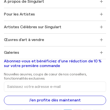
À propos de Singulart
Expédition
Politique de retour
A propos de nous
Témoignages de clients
Pour les Artistes
FAQ
Offrir une carte cadeau
Sociétés affiliées
Rejoignez notre programme commercial
Rejoindre Singulart en tant qu'artiste
Nos artistes
Mon compte
Artistes Célèbres sur Singulart
Se connecter en tant qu'Artiste
Magazine Singulart
Protection acheteur
Emplois
+33 1 76 44 06 42
Henri Matisse
Découvrez une sélection d'art original
Œuvres d'art à vendre
Marc Chagall
Pablo Picasso
Tableaux à vendre
Salvador Dalí
Galeries
Tableaux abstraits à vendre
Banksy
Peintures à l'huile
Mr. Brainwash
Galeries d'art en France
Abonnez-vous et bénéficiez d’une réduction de 10 %
Peintures de paysage
Shepard Fairey
Galeries d'art en Belgique
sur votre première commande
Estampes
Sculptures
Nouvelles œuvres, coups de cœur de nos conseillers,
Peintures acryliques
fonctionnalités exclusives.
Saisissez
votre
adresse
e-
mail
J'en profite dès maintenant