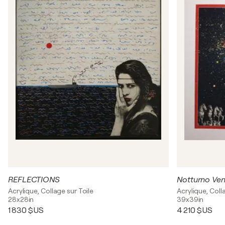
REFLECTIONS
Notturno Ve
Acrylique, Collage sur Toile
Acrylique, Coll
28x28in
39x39in
1 830 $US
4 210 $US