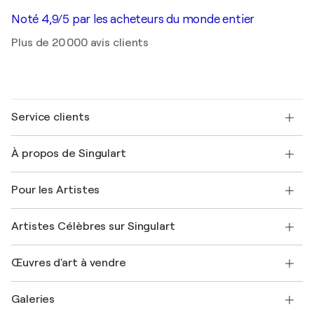
Noté 4,9/5 par les acheteurs du monde entier
Plus de 20 000 avis clients
Service clients
Nous contacter
À propos de Singulart
Expédition
Politique de retour
A propos de nous
Témoignages de clients
Pour les Artistes
FAQ
Offrir une carte cadeau
Sociétés affiliées
Rejoignez notre programme commercial
Rejoindre Singulart en tant qu'artiste
Nos artistes
Mon compte
Artistes Célèbres sur Singulart
Se connecter en tant qu'Artiste
Magazine Singulart
Protection acheteur
Emplois
+33 1 76 44 06 42
Henri Matisse
Découvrez une sélection d'art original
Œuvres d'art à vendre
Marc Chagall
Pablo Picasso
Tableaux à vendre
Salvador Dalí
Galeries
Tableaux abstraits à vendre
Banksy