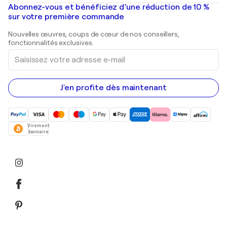
Peintures à l'huile
Mr. Brainwash
Galeries d'art en France
Abonnez-vous et bénéficiez d’une réduction de 10 %
Peintures de paysage
Shepard Fairey
Galeries d'art en Belgique
sur votre première commande
Estampes
Sculptures
Nouvelles œuvres, coups de cœur de nos conseillers,
Peintures acryliques
fonctionnalités exclusives.
Saisissez
votre
adresse
e-
mail
J'en profite dès maintenant
Virement
bancaire