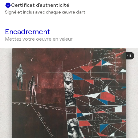
Certificat d'authenticité
Signé et inclus avec chaque œuvre d'art
Encadrement
Mettez votre oeuvre en valeur
1
/
11