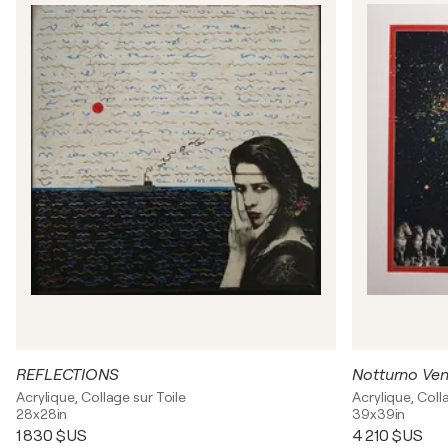
REFLECTIONS
Notturno Ve
Acrylique, Collage sur Toile
Acrylique, Coll
28x28in
39x39in
1 830 $US
4 210 $US