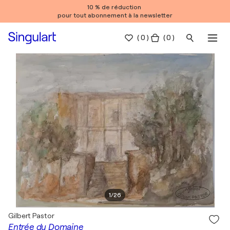
10 % de réduction
pour tout abonnement à la newsletter
(
0
)
( 0 )
1
/
26
Gilbert Pastor
Entrée du Domaine