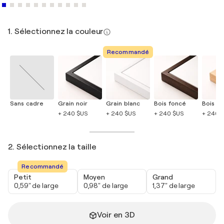
1. Sélectionnez la couleur
Recommandé
Sans cadre
Grain noir
Grain blanc
Bois foncé
Bois cla
+ 240 $US
+ 240 $US
+ 240 $US
+ 240 
2. Sélectionnez la taille
Recommandé
Petit
Moyen
Grand
0,59" de large
0,98" de large
1,37" de large
Voir en 3D