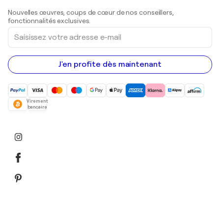
Sculptures
Nouvelles œuvres, coups de cœur de nos conseillers,
Peintures acryliques
fonctionnalités exclusives.
Saisissez
votre
adresse
e-
mail
J'en profite dès maintenant
Virement
bancaire