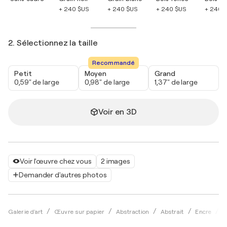
+ 240 $US
+ 240 $US
+ 240 $US
+ 240 
2. Sélectionnez la taille
Recommandé
Petit
Moyen
Grand
0,59" de large
0,98" de large
1,37" de large
Voir en 3D
Voir l'œuvre chez vous
2 images
Demander d'autres photos
Galerie d'art
Œuvre sur papier
Abstraction
Abstrait
Encre
G