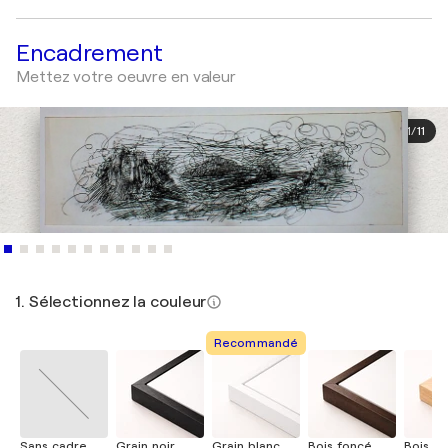
Encadrement
Mettez votre oeuvre en valeur
1
/
11
1. Sélectionnez la couleur
Recommandé
Sans cadre
Grain noir
Grain blanc
Bois foncé
Bois cla