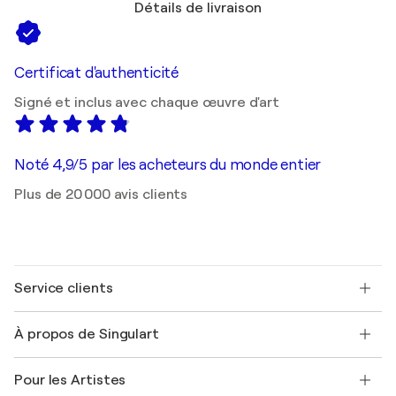
Détails de livraison
Certificat d'authenticité
Signé et inclus avec chaque œuvre d'art
Noté 4,9/5 par les acheteurs du monde entier
Plus de 20 000 avis clients
Service clients
Nous contacter
À propos de Singulart
Expédition
Politique de retour
A propos de nous
Témoignages de clients
Pour les Artistes
FAQ
Offrir une carte cadeau