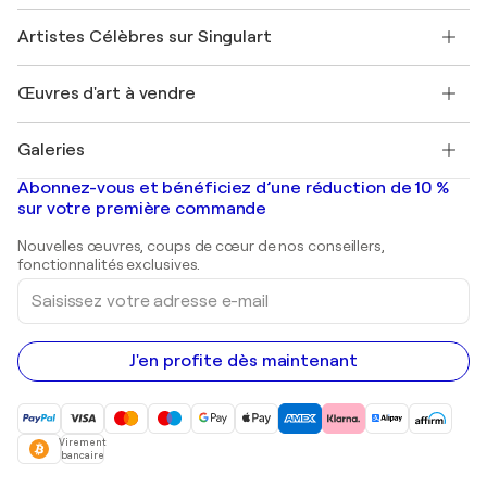
Sociétés affiliées
Rejoignez notre programme commercial
Rejoindre Singulart en tant qu'artiste
Nos artistes
Mon compte
Artistes Célèbres sur Singulart
Se connecter en tant qu'Artiste
Magazine Singulart
Protection acheteur
Emplois
+33 1 76 44 06 42
Henri Matisse
Découvrez une sélection d'art original
Œuvres d'art à vendre
Marc Chagall
Pablo Picasso
Tableaux à vendre
Salvador Dalí
Galeries
Tableaux abstraits à vendre
Banksy
Peintures à l'huile
Mr. Brainwash
Galeries d'art en France
Abonnez-vous et bénéficiez d’une réduction de 10 %
Peintures de paysage
Shepard Fairey
Galeries d'art en Belgique
sur votre première commande
Estampes
Sculptures
Nouvelles œuvres, coups de cœur de nos conseillers,
Peintures acryliques
fonctionnalités exclusives.
Saisissez
votre
adresse
e-
mail
J'en profite dès maintenant
Virement
bancaire