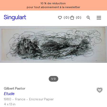
10 % de réduction
pour tout abonnement à la newsletter
(
0
)
( 0 )
1
/
3
Gilbert Pastor
Etude
1980
• France
•
Encre sur Papier
4 x 13 in