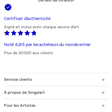
Détails de livraison
Certificat d'authenticité
Signé et inclus avec chaque œuvre d'art
Noté 4,9/5 par les acheteurs du monde entier
Plus de 20 000 avis clients
Service clients
Nous contacter
À propos de Singulart
Expédition
Politique de retour
A propos de nous
Témoignages de clients
Pour les Artistes
FAQ
Offrir une carte cadeau
Sociétés affiliées