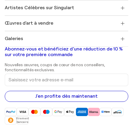
Rejoignez notre programme commercial
Rejoindre Singulart en tant qu'artiste
Nos artistes
Mon compte
Artistes Célèbres sur Singulart
Se connecter en tant qu'Artiste
Magazine Singulart
Protection acheteur
Emplois
+33 1 76 44 06 42
Henri Matisse
Découvrez une sélection d'art original
Œuvres d'art à vendre
Marc Chagall
Pablo Picasso
Tableaux à vendre
Salvador Dalí
Galeries
Tableaux abstraits à vendre
Banksy
Peintures à l'huile
Mr. Brainwash
Galeries d'art en France
Abonnez-vous et bénéficiez d’une réduction de 10 %
Peintures de paysage
Shepard Fairey
Galeries d'art en Belgique
sur votre première commande
Estampes
Sculptures
Nouvelles œuvres, coups de cœur de nos conseillers,
Peintures acryliques
fonctionnalités exclusives.
Saisissez
votre
adresse
e-
mail
J'en profite dès maintenant
Virement
bancaire