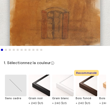
1. Sélectionnez la couleur
Recommandé
Sans cadre
Grain noir
Grain blanc
Bois foncé
Bois cla
+ 240 $US
+ 240 $US
+ 240 $US
+ 240 