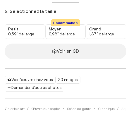
2. Sélectionnez la taille
Recommandé
Petit
Moyen
Grand
0,59" de large
0,98" de large
1,37" de large
Voir en 3D
Voir l'œuvre chez vous
20 images
Demander d'autres photos
Galerie d'art
Œuvre sur papier
Scène de genre
Classique
Aquar