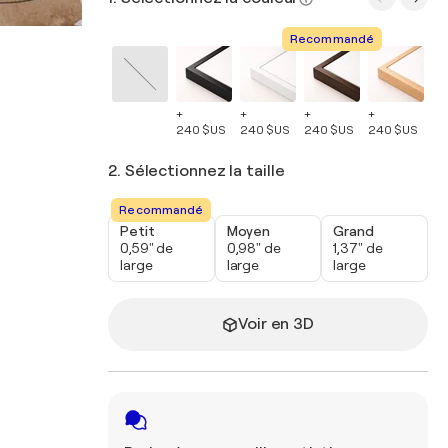
Recommandé
+
+
+
+
+
240 $US
240 $US
240 $US
240 $US
24
2. Sélectionnez la taille
Recommandé
Petit
Moyen
Grand
0,59" de
0,98" de
1,37" de
large
large
large
Voir en 3D