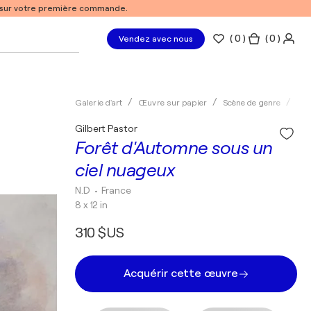
% sur votre première commande.
(
0
)
( 0 )
Vendez avec nous
Galerie d'art
Œuvre sur papier
Scène de genre
Cla
Gilbert Pastor
Forêt d'Automne sous un
ciel nuageux
N.D
• France
8 x 12 in
310 $US
Acquérir cette œuvre