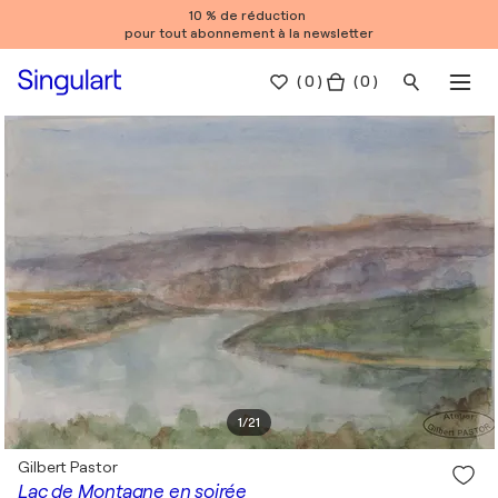
10 % de réduction
pour tout abonnement à la newsletter
(
0
)
( 0 )
1
/
21
Gilbert Pastor
Lac de Montagne en soirée