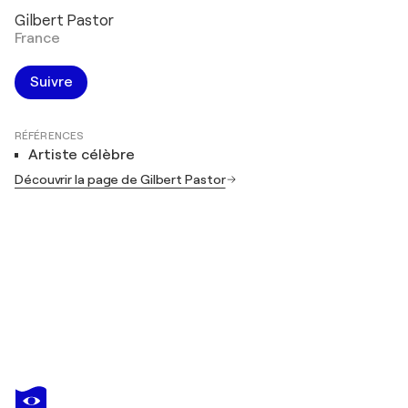
Gilbert Pastor
France
Suivre
RÉFÉRENCES
Artiste célèbre
Découvrir la page de Gilbert Pastor
GILBERT PASTOR
Lac de Montagne en soirée
310 $US