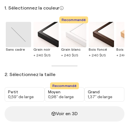
1. Sélectionnez la couleur
Recommandé
Sans cadre
Grain noir
Grain blanc
Bois foncé
Bois cla
+ 240 $US
+ 240 $US
+ 240 $US
+ 240 
2. Sélectionnez la taille
Recommandé
Petit
Moyen
Grand
0,59" de large
0,98" de large
1,37" de large
Voir en 3D