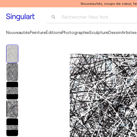
Nouveautés, coups de cœur, t
Rechercher 
New York
Photographie
Nouveautés
Peinture
Éditions
Photographie
Sculpture
Dessin
Artistes
Pop Art
Pablo Picasso