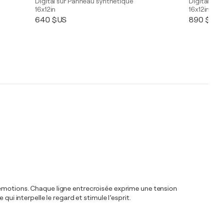
Digital sur Panneau synthétique
Digital s
16x12in
16x12in
640 $US
890 $U
d’émotions. Chaque ligne entrecroisée exprime une tension
ui interpelle le regard et stimule l’esprit.