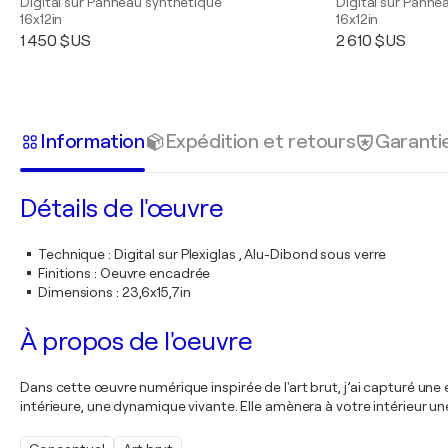
Digital sur Panneau synthétique
Digital sur Panne
16x12in
16x12in
1 450 $US
2 610 $US
Information
Expédition et retours
Garanti
Détails de l'œuvre
Technique
:
Digital sur Plexiglas , Alu-Dibond sous verre
Finitions
:
Oeuvre encadrée
Dimensions
:
23,6x15,7in
À propos de l'oeuvre
Dans cette œuvre numérique inspirée de l'art brut, j’ai capturé u
intérieure, une dynamique vivante. Elle amènera à votre intérieur une