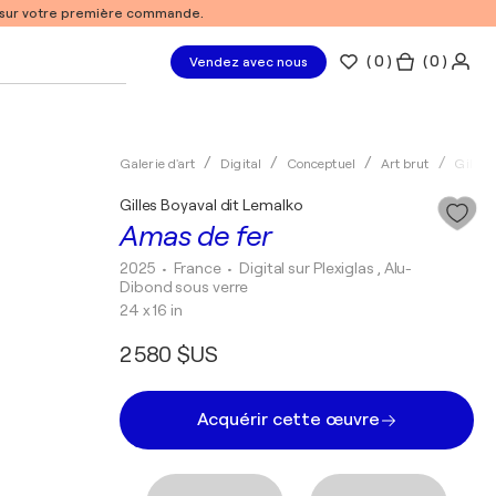
% sur votre première commande.
(
0
)
( 0 )
Vendez avec nous
Galerie d'art
Digital
Conceptuel
Art brut
Gilles
Gilles Boyaval dit Lemalko
Amas de fer
2025
• France
•
Digital sur Plexiglas , Alu-
Dibond sous verre
24 x 16 in
2 580 $US
Acquérir cette œuvre