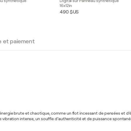
au synthétique
Digital sur Panneau synthétique
16x12in
490 $US
e et paiement
ne énergie brute et chaotique, comme un flot incessant de pensées et 
 vibration intense, un souffle d’authenticité et de puissance spontanée q