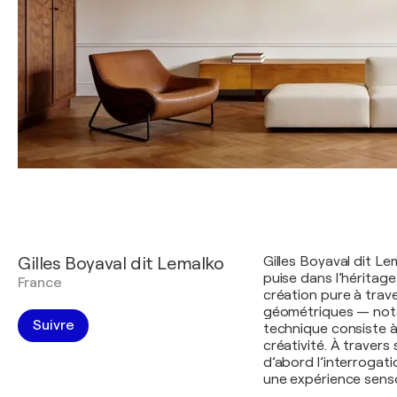
Gilles Boyaval dit Lemalko
Gilles Boyaval dit L
puise dans l’héritag
France
création pure à trav
géométriques — nota
Suivre
technique consiste à
créativité. À travers
d’abord l’interrogati
une expérience sensor