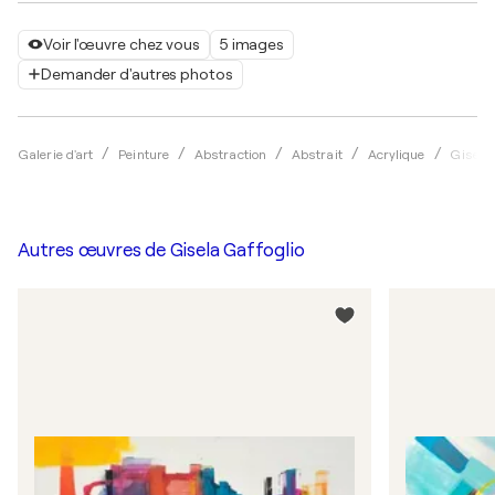
Voir l'œuvre chez vous
5 images
Demander d'autres photos
Galerie d'art
Peinture
Abstraction
Abstrait
Acrylique
Gisela 
Autres œuvres de
Gisela Gaffoglio