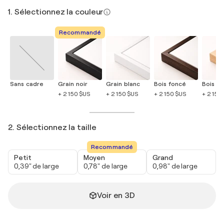
1. Sélectionnez la couleur
Recommandé
Sans cadre
Grain noir
Grain blanc
Bois foncé
Bois cla
+ 2 150 $US
+ 2 150 $US
+ 2 150 $US
+ 2 150
2. Sélectionnez la taille
Recommandé
Petit
Moyen
Grand
0,39" de large
0,78" de large
0,98" de large
Voir en 3D