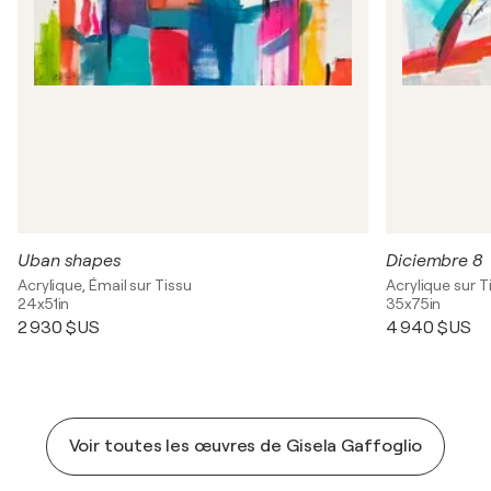
Uban shapes
Diciembre 8
Acrylique, Émail sur Tissu
Acrylique sur T
24x51in
35x75in
2 930 $US
4 940 $US
Voir toutes les œuvres de Gisela Gaffoglio