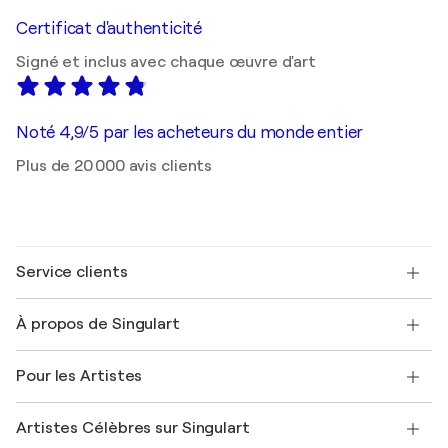
Certificat d'authenticité
Signé et inclus avec chaque œuvre d'art
Noté 4,9/5 par les acheteurs du monde entier
Plus de 20 000 avis clients
Service clients
Nous contacter
À propos de Singulart
Expédition
Politique de retour
A propos de nous
Témoignages de clients
Pour les Artistes
FAQ
Offrir une carte cadeau
Sociétés affiliées
Rejoignez notre programme commercial
Rejoindre Singulart en tant qu'artiste
Nos artistes
Mon compte
Artistes Célèbres sur Singulart
Se connecter en tant qu'Artiste
Magazine Singulart
Protection acheteur