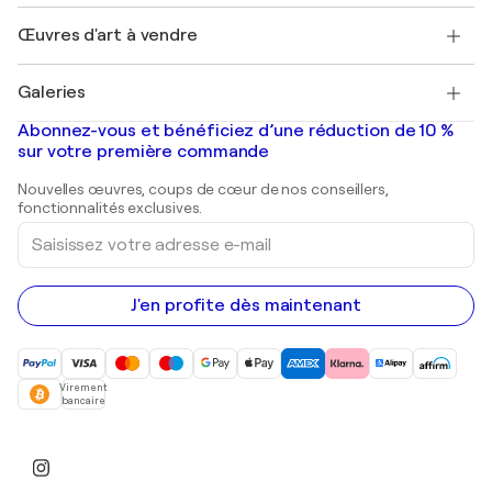
Emplois
+33 1 76 44 06 42
Henri Matisse
Découvrez une sélection d'art original
Œuvres d'art à vendre
Marc Chagall
Pablo Picasso
Tableaux à vendre
Salvador Dalí
Galeries
Tableaux abstraits à vendre
Banksy
Peintures à l'huile
Mr. Brainwash
Galeries d'art en France
Abonnez-vous et bénéficiez d’une réduction de 10 %
Peintures de paysage
Shepard Fairey
Galeries d'art en Belgique
sur votre première commande
Estampes
Sculptures
Nouvelles œuvres, coups de cœur de nos conseillers,
Peintures acryliques
fonctionnalités exclusives.
Saisissez
votre
adresse
e-
mail
J'en profite dès maintenant
Virement
bancaire