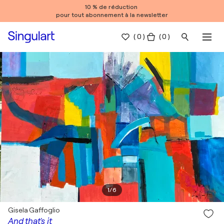
10 % de réduction
pour tout abonnement à la newsletter
(
0
)
( 0 )
1
/
6
Gisela Gaffoglio
And that's it