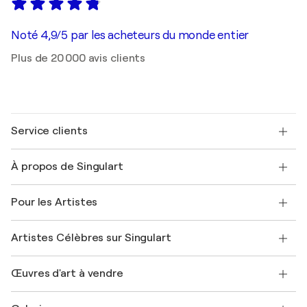
Noté 4,9/5 par les acheteurs du monde entier
Plus de 20 000 avis clients
Service clients
Nous contacter
À propos de Singulart
Expédition
Politique de retour
A propos de nous
Témoignages de clients
Pour les Artistes
FAQ
Offrir une carte cadeau
Sociétés affiliées
Rejoignez notre programme commercial
Rejoindre Singulart en tant qu'artiste
Nos artistes
Mon compte
Artistes Célèbres sur Singulart
Se connecter en tant qu'Artiste
Magazine Singulart
Protection acheteur
Emplois
+33 1 76 44 06 42
Henri Matisse
Découvrez une sélection d'art original
Œuvres d'art à vendre
Marc Chagall
Pablo Picasso
Tableaux à vendre
Salvador Dalí