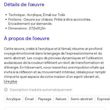
Détails de l'œuvre
Technique
:
Acrylique, Émail sur Toile
Finitions
:
Oeuvre sur châssis. Prête à être accrochée.
Encadrement sur demande.
Dimensions
:
27,6x51,2in
À propos de l'oeuvre
Cette œuvre, créée à l'acrylique et à l'émail, résume un profond
voyage émotionnel dans le langage de l'expressionnisme et du
semi-abstrait. Les coups de pinceau dynamiques et l'utilisation
audacieuse de la couleur reflètent un récit de transformation et
d'énergie. En l'observant, vous ressentez une impulsion vitale qui
invite à la réflexion et au mouvement intérieur, idéale pour remplir
n'importe quel espace de votre maison d'un esprit vibrant et
…
Lire plus
Description traduite automatiquement.
Acrylique
Émail
Paysage
Nature
Semi-abstrait
Express