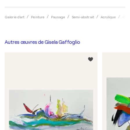
Galerie d'art
Peinture
Paysage
Semi-abstrait
Acrylique
Gise
Autres œuvres de
Gisela Gaffoglio