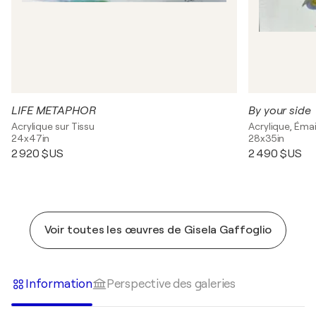
LIFE METAPHOR
By your side
Acrylique sur Tissu
Acrylique, Émail
24x47in
28x35in
2 920 $US
2 490 $US
Voir toutes les œuvres de Gisela Gaffoglio
Information
Perspective des galeries