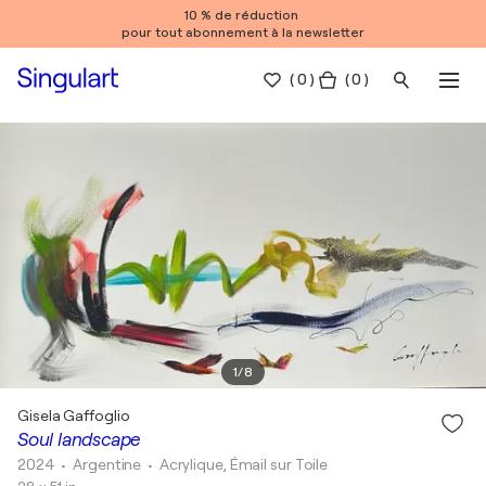
10 % de réduction
pour tout abonnement à la newsletter
(
0
)
( 0 )
1
/
8
Gisela Gaffoglio
Soul landscape
2024
• Argentine
•
Acrylique, Émail sur Toile