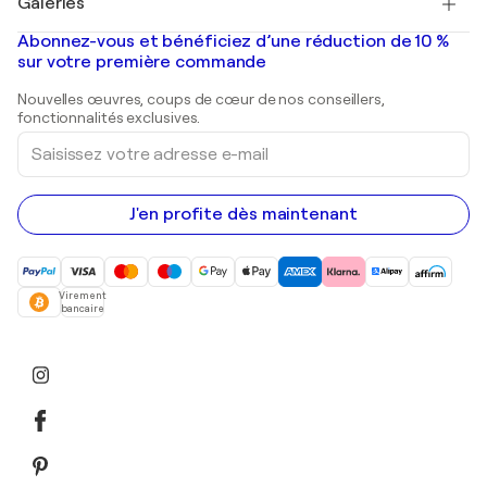
Galeries
Tableaux abstraits à vendre
Banksy
Peintures à l'huile
Mr. Brainwash
Galeries d'art en France
Abonnez-vous et bénéficiez d’une réduction de 10 %
Peintures de paysage
Shepard Fairey
Galeries d'art en Belgique
sur votre première commande
Estampes
Sculptures
Nouvelles œuvres, coups de cœur de nos conseillers,
Peintures acryliques
fonctionnalités exclusives.
Saisissez
votre
adresse
e-
mail
J'en profite dès maintenant
Virement
bancaire