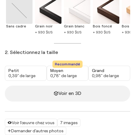
Sans cadre
Grain noir
Grain blanc
Bois foncé
Bois cla
+ 930 $US
+ 930 $US
+ 930 $US
+ 930 
2. Sélectionnez la taille
Recommandé
Petit
Moyen
Grand
0,39" de large
0,78" de large
0,98" de large
Voir en 3D
Voir l'œuvre chez vous
7 images
Demander d'autres photos