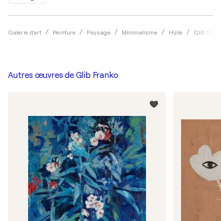
Galerie d'art
Peinture
Paysage
Minimalisme
Huile
Glib Fran
Autres œuvres de
Glib Franko