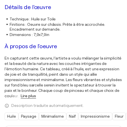
Détails de l'œuvre
Technique
:
Huile sur Toile
Finitions
:
Oeuvre sur châssis. Prête à être accrochée.
Encadrement sur demande.
Dimensions
:
7,9x7,9in
À propos de l'oeuvre
En capturant cette œuvre, l’artiste a voulu mélanger la simplicité
et la beauté de la nature avec les couches intrigantes de
l’émotion humaine. Ce tableau, créé à l'huile, est une expression
de joie et de tranquillité, peint dans un style qui allie
impressionnisme et minimalisme. Les fleurs vibrantes et stylisées
sur fond bleu sarcelle serein invitent le spectateur à trouver la
paix et le bonheur. Chaque coup de pinceau et chaque choix de
couleur
…
Lire plus
Description traduite automatiquement.
Huile
Paysage
Minimalisme
Naïf
Impressionisme
Fleur