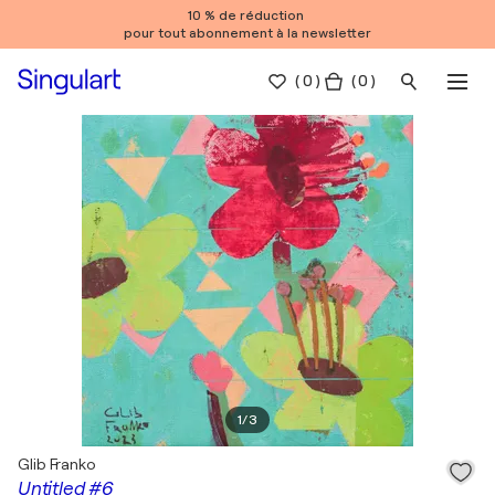
10 % de réduction
pour tout abonnement à la newsletter
(
0
)
( 0 )
1
/
3
Glib Franko
Untitled #6