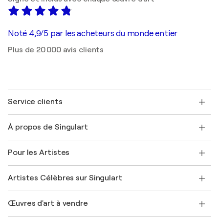
Noté 4,9/5 par les acheteurs du monde entier
Plus de 20 000 avis clients
Service clients
Nous contacter
À propos de Singulart
Expédition
Politique de retour
A propos de nous
Témoignages de clients
Pour les Artistes
FAQ
Offrir une carte cadeau
Sociétés affiliées
Rejoignez notre programme commercial
Rejoindre Singulart en tant qu'artiste
Nos artistes
Mon compte
Artistes Célèbres sur Singulart
Se connecter en tant qu'Artiste
Magazine Singulart
Protection acheteur
Emplois
+33 1 76 44 06 42
Henri Matisse
Découvrez une sélection d'art original
Œuvres d'art à vendre
Marc Chagall
Pablo Picasso