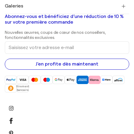
Tableaux à vendre
Salvador Dalí
Galeries
Tableaux abstraits à vendre
Banksy
Peintures à l'huile
Mr. Brainwash
Galeries d'art en France
Abonnez-vous et bénéficiez d’une réduction de 10 %
Peintures de paysage
Shepard Fairey
Galeries d'art en Belgique
sur votre première commande
Estampes
Sculptures
Nouvelles œuvres, coups de cœur de nos conseillers,
Peintures acryliques
fonctionnalités exclusives.
Saisissez
votre
adresse
e-
mail
J'en profite dès maintenant
Virement
bancaire