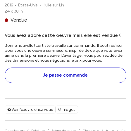
2019
• États-Unis
•
Huile sur Lin
24 x 36 in
Vendue
Vous avez adoré cette oeuvre mais elle est vendue ?
Bonne nouvelle ! L'artiste travaille sur commande. Il peut réaliser
pour vous une oeuvre sur-mesure, inspirée de ce que vous avez
aimé dans la première oeuvre. L'avantage : vous pourrez décider
des dimensions et nous négocions le prix pour vous.
Je passe commande
Voir l'œuvre chez vous
6 images
Galerie d'art
Peinture
Scène de genre
Classique
Huile
Gregg