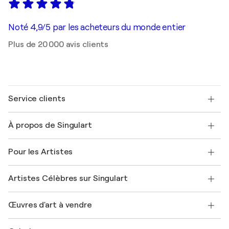
Noté 4,9/5 par les acheteurs du monde entier
Plus de 20 000 avis clients
Service clients
Nous contacter
À propos de Singulart
Expédition
Politique de retour
A propos de nous
Témoignages de clients
Pour les Artistes
FAQ
Offrir une carte cadeau
Sociétés affiliées
Rejoignez notre programme commercial
Rejoindre Singulart en tant qu'artiste
Nos artistes
Mon compte
Artistes Célèbres sur Singulart
Se connecter en tant qu'Artiste
Magazine Singulart
Protection acheteur
Emplois
+33 1 76 44 06 42
Henri Matisse
Découvrez une sélection d'art original
Œuvres d'art à vendre
Marc Chagall
Pablo Picasso
Tableaux à vendre
Salvador Dalí