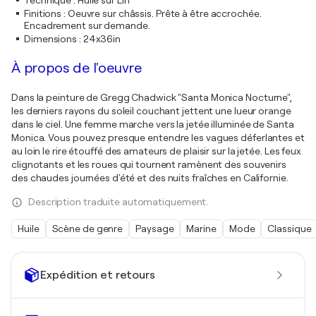
Technique
:
Huile sur Lin
Finitions
:
Oeuvre sur châssis. Prête à être accrochée.
Encadrement sur demande.
Dimensions
:
24x36in
À propos de l'oeuvre
Dans la peinture de Gregg Chadwick "Santa Monica Nocturne",
les derniers rayons du soleil couchant jettent une lueur orange
dans le ciel. Une femme marche vers la jetée illuminée de Santa
Monica. Vous pouvez presque entendre les vagues déferlantes et
au loin le rire étouffé des amateurs de plaisir sur la jetée. Les feux
clignotants et les roues qui tournent ramènent des souvenirs
des chaudes journées d'été et des nuits fraîches en Californie.
Description traduite automatiquement.
Huile
Scène de genre
Paysage
Marine
Mode
Classique
Expédition et retours