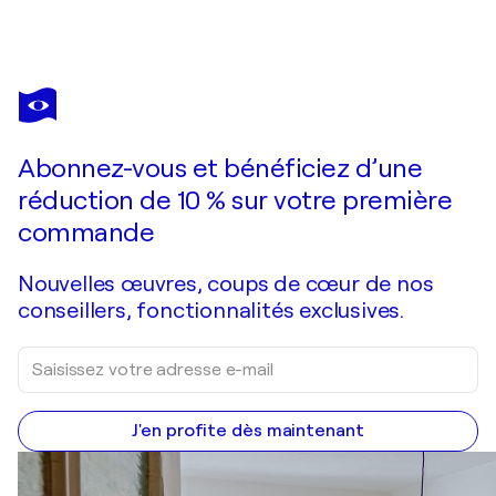
GREGG
CHADWICK
Vous avez adoré cette oeuvre mais elle est vendue ?
Santa Monica Nocturne
Abonnez-vous et bénéficiez d’une
Je passe commande
réduction de 10 % sur votre première
commande
Nouvelles œuvres, coups de cœur de nos
conseillers, fonctionnalités exclusives.
J'en profite dès maintenant