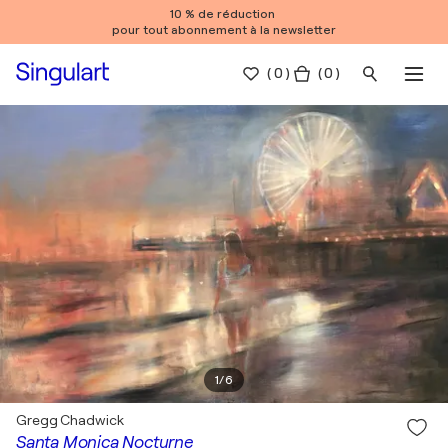
10 % de réduction
pour tout abonnement à la newsletter
(
0
)
( 0 )
1
/
6
Gregg Chadwick
Santa Monica Nocturne