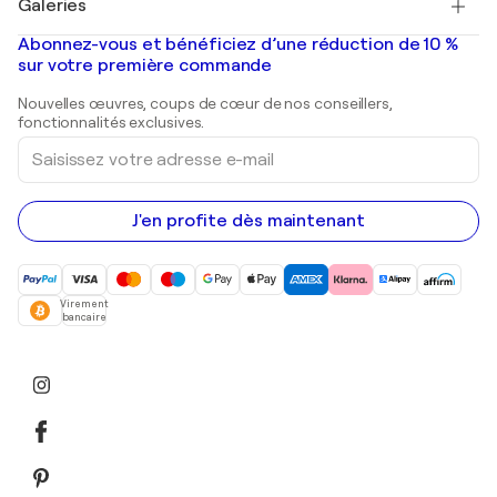
Galeries
Tableaux abstraits à vendre
Banksy
Peintures à l'huile
Mr. Brainwash
Galeries d'art en France
Abonnez-vous et bénéficiez d’une réduction de 10 %
Peintures de paysage
Shepard Fairey
Galeries d'art en Belgique
sur votre première commande
Estampes
Sculptures
Nouvelles œuvres, coups de cœur de nos conseillers,
Peintures acryliques
fonctionnalités exclusives.
Saisissez
votre
adresse
e-
mail
J'en profite dès maintenant
Virement
bancaire