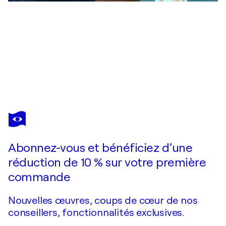
GRIGOR
VELEV
Vous avez adoré cette oeuvre mais elle est vendue ?
"Plenitude"
Abonnez-vous et bénéficiez d’une
Je passe commande
réduction de 10 % sur votre première
commande
Nouvelles œuvres, coups de cœur de nos
conseillers, fonctionnalités exclusives.