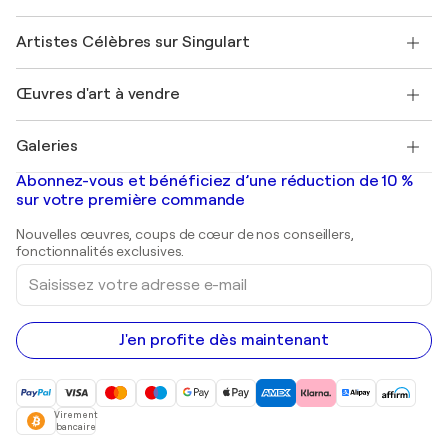
Sociétés affiliées
Rejoignez notre programme commercial
Rejoindre Singulart en tant qu'artiste
Nos artistes
Mon compte
Artistes Célèbres sur Singulart
Se connecter en tant qu'Artiste
Magazine Singulart
Protection acheteur
Emplois
+33 1 76 44 06 42
Henri Matisse
Découvrez une sélection d'art original
Œuvres d'art à vendre
Marc Chagall
Pablo Picasso
Tableaux à vendre
Salvador Dalí
Galeries
Tableaux abstraits à vendre
Banksy
Peintures à l'huile
Mr. Brainwash
Galeries d'art en France
Abonnez-vous et bénéficiez d’une réduction de 10 %
Peintures de paysage
Shepard Fairey
Galeries d'art en Belgique
sur votre première commande
Estampes
Sculptures
Nouvelles œuvres, coups de cœur de nos conseillers,
Peintures acryliques
fonctionnalités exclusives.
Saisissez
votre
adresse
e-
mail
J'en profite dès maintenant
Virement
bancaire