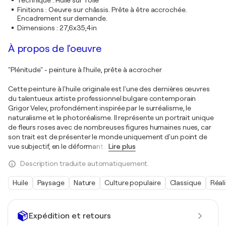
Technique
:
Huile sur Toile
Finitions
:
Oeuvre sur châssis. Prête à être accrochée.
Encadrement sur demande.
Dimensions
:
27,6x35,4in
À propos de l'oeuvre
"Plénitude" - peinture à l'huile, prête à accrocher
Cette peinture à l'huile originale est l'une des dernières œuvres
du talentueux artiste professionnel bulgare contemporain
Grigor Velev, profondément inspirée par le surréalisme, le
naturalisme et le photoréalisme. Il représente un portrait unique
de fleurs roses avec de nombreuses figures humaines nues, car
son trait est de présenter le monde uniquement d'un point de
vue subjectif, en le déformant
…
Lire plus
Description traduite automatiquement.
Huile
Paysage
Nature
Culture populaire
Classique
Réal
Expédition et retours