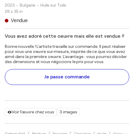
2023
• Bulgarie
•
Huile sur Toile
28 x 35 in
Vendue
Vous avez adoré cette oeuvre mais elle est vendue ?
Bonne nouvelle ! L'artiste travaille sur commande. Il peut réaliser
pour vous une oeuvre sur-mesure, inspirée de ce que vous avez
aimé dans la première oeuvre. L'avantage : vous pourrez décider
des dimensions et nous négocions le prix pour vous.
Je passe commande
Voir l'œuvre chez vous
3 images
Galerie d'art
Peinture
Paysage
Classique
Huile
Grigor Velev