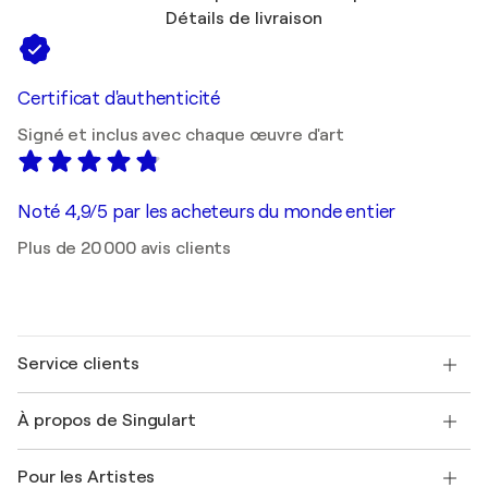
Détails de livraison
Certificat d'authenticité
Signé et inclus avec chaque œuvre d'art
Noté 4,9/5 par les acheteurs du monde entier
Plus de 20 000 avis clients
Service clients
Nous contacter
À propos de Singulart
Expédition
Politique de retour
A propos de nous
Témoignages de clients
Pour les Artistes
FAQ
Offrir une carte cadeau