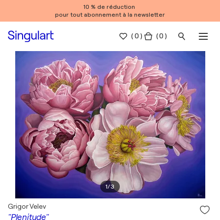
10 % de réduction
pour tout abonnement à la newsletter
(
0
)
( 0 )
1
/
3
Grigor Velev
"Plenitude"